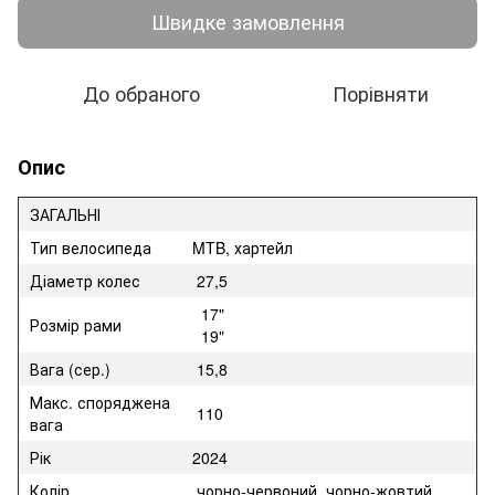
Швидке замовлення
До обраного
Порівняти
Опис
ЗАГАЛЬНІ
Тип велосипеда
MTB, хартейл
Діаметр колес
27,5
17"
Розмір рами
19"
Вага (сер.)
15,8
Макс. споряджена
110
вага
Рік
2024
Колір
чорно-червоний, чорно-жовтий