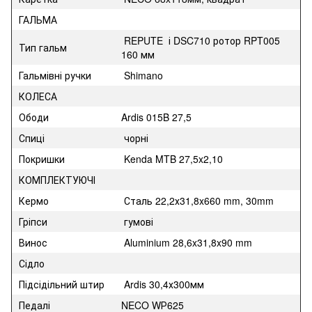
ГАЛЬМА
REPUTE і DSC710 ротор RPT005
Тип гальм
160 мм
Гальмівні ручки
Shimano
КОЛЕСА
Ободи
Ardis 015B 27,5
Спиці
чорні
Покришки
Kenda MTB 27,5x2,10
КОМПЛЕКТУЮЧІ
Кермо
Сталь 22,2х31,8x660 mm, 30mm
Гріпси
гумові
Винос
Aluminium 28,6x31,8x90 mm
Сідло
Підсідільний штир
Ardis 30,4х300мм
Педалі
NECO WР625