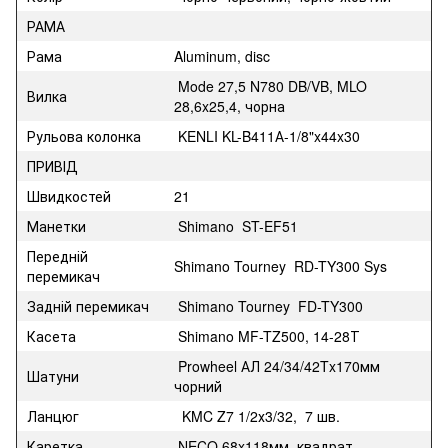
РАМА
Рама
Aluminum, disc
Mode 27,5 N780 DB/VB, MLO
Вилка
28,6x25,4, чорна
Рульова колонка
KENLI KL-B411А-1/8"x44x30
ПРИВІД
Швидкостей
21
Манетки
Shimano ST-EF51
Передній
Shimano Tourney RD-TY300 Sys
перемикач
Задній перемикач
Shimano Tourney FD-TY300
Касета
Shimano MF-TZ500, 14-28Т
Prowheel АЛ 24/34/42Tx170мм
Шатуни
чорний
Ланцюг
KMC Z7 1/2х3/32, 7 шв.
Каретка
NECO 68x118мм, квадрат