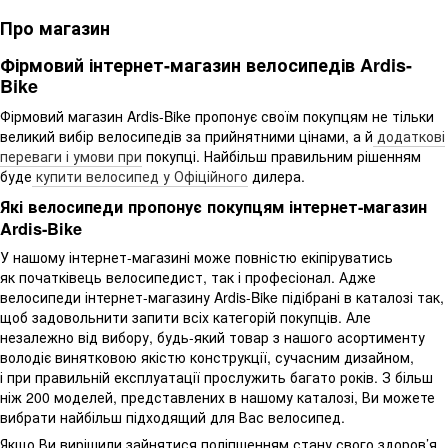
Про магазин
Фірмовий інтернет-магазин велосипедів Ardis-
Bike
Фірмовий магазин Ardis-Bike пропонує своїм покупцям не тільки
великий вибір велосипедів за прийнятними цінами, а й
додаткові
переваги і умови при
покупці. Найбільш правильним рішенням
буде
купити велосипед у Офіційного
дилера.
Які велосипеди пропонує покупцям інтернет-магазин
Ardis-Bike
У нашому інтернет-магазині може повністю екіпіруватись
як початківець велосипедист, так і професіонал. Адже
велосипеди інтернет-магазину Ardis-Bike підібрані в каталозі так,
щоб задовольнити запити всіх категорій покупців. Але
незалежно від вибору, будь-який товар з нашого асортименту
володіє винятковою якістю конструкції, сучасним дизайном,
і при правильній експлуатації прослужить багато років. З більш
ніж 200 моделей, представлених в нашому каталозі, Ви можете
вибрати найбільш підходящий для Вас велосипед.
Якщо Ви вирішили зайнятися поліпшенням стану свого здоров’я,