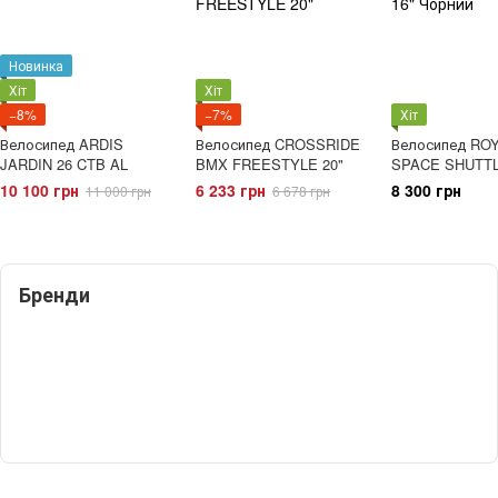
Новинка
Хіт
Хіт
−8%
−7%
Хіт
Велосипед ARDIS
Велосипед CROSSRIDE
Велосипед RO
JARDIN 26 CTB AL
BMX FREESTYLE 20"
SPACE SHUTTL
Чорний
10 100 грн
6 233 грн
8 300 грн
11 000 грн
6 678 грн
Бренди