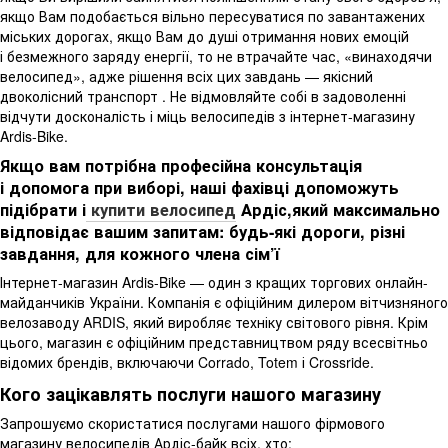
якщо Вам подобається вільно пересуватися по завантажених
міських дорогах, якщо Вам до душі отримання нових емоцій
і безмежного заряду енергії, то не втрачайте час, «винаходячи
велосипед», адже рішення всіх цих завдань — якісний
двоколісний транспорт . Не відмовляйте собі в задоволенні
відчути досконалість і міць велосипедів з інтернет-магазину
Ardis-Bike.
Якщо вам потрібна професійна консультація
і допомога при виборі, наші фахівці допоможуть
підібрати і
купити велосипед
Ардіс,який максимально
відповідає вашим запитам: будь-які дороги, різні
завдання, для кожного члена сім’ї
Інтернет-магазин Ardis-Bike — один з кращих торгових онлайн-
майданчиків України. Компанія є офіційним дилером вітчизняного
велозаводу ARDIS, який виробляє техніку світового рівня. Крім
цього, магазин є офіційним представництвом ряду всесвітньо
відомих брендів, включаючи Corrado, Totem і Crossride.
Кого зацікавлять послуги нашого магазину
Запрошуємо скористатися послугами нашого фірмового
магазину велосипедів Ардіс-байк всіх, хто: