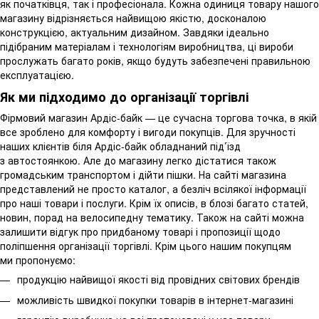
як початківця, так і професіонала. Кожна одиниця товару нашого
магазину відрізняється найвищою якістю, досконалою
конструкцією, актуальним дизайном. Завдяки ідеально
підібраним матеріалам і технологіям виробництва, ці вироби
прослужать багато років, якщо будуть забезпечені правильною
експлуатацією.
Як ми підходимо до організації торгівлі
Фірмовий магазин Ардіс-байк — це сучасна торгова точка, в якій
все зроблено для комфорту і вигоди покупців. Для зручності
наших клієнтів біля Ардіс-байк обладнаний під’їзд
з автостоянкою. Але до магазину легко дістатися також
громадським транспортом і дійти пішки. На сайті магазина
представлений не просто каталог, а безліч всілякої інформації
про наші товари і послуги. Крім їх описів, в блозі багато статей,
новин, порад на велосипедну тематику. Також на сайті можна
залишити відгук про придбаному товарі і пропозиції щодо
поліпшення організації торгівлі. Крім цього нашим покупцям
ми пропонуємо:
продукцію найвищої якості від провідних світових брендів
можливість швидкої покупки товарів в інтернет-магазині