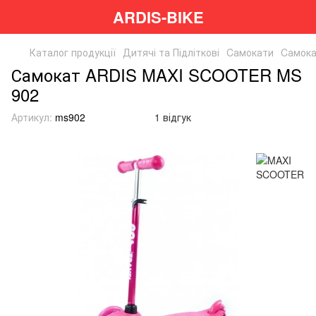
ARDIS-BIKE
Каталог продукції
Дитячі та Підліткові
Cамокати
Cамок
Самокат ARDIS MAXI SCOOTER MS
902
Артикул:
ms902
1 відгук