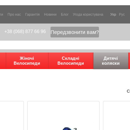
ти
Про нас
Гарантія
Новини
Блог
Угода користувача
Укр
Рус
+38 (068) 877 66 96
Передзвонити вам?
Жіночі
Складні
Дитячі
Велосипеди
Велосипеди
коляски
С