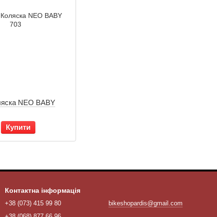
ляска NEO BABY
Купити
Контактна інформація
+38 (073) 415 99 80
bikeshopardis@gmail.com
+38 (068) 877 66 96