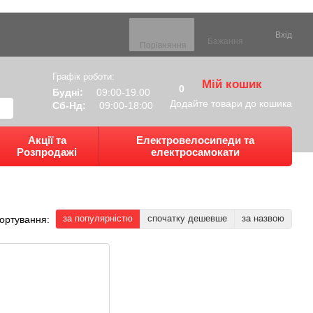
Вхід
Бажання
Порівняння
Графік роботи:
Мій кошик
0
Будні:
09:00-19.00
Додайте товари до кошика
Сб-Нд:
09:00-18:00
Акції та
Електровелосипеди та
Розпродажі
електросамокати
за популярністю
спочатку дешевше
за назвою
ортування: