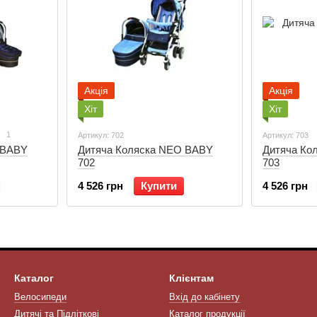
Акція
Акція
Хіт
Хіт
1
Артикул: 702
Артикул: 703
 BABY
Дитяча Коляска NEO BABY
Дитяча Ко
702
703
4 526 грн
Купити
4 526 грн
Каталог
Клієнтам
Велосипеди
Вхід до кабінету
Дитячі та Підліткові
Каталог продукції