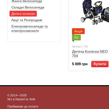
Жіночі Велосипеди
Складні Велосипеди
Дитячі коляски
Акції та Розпродажі
Електровелосипеди та
електросамокати
Акція
Хіт
Артикул: 704
Дитяча Коляска NEO
704
5 009 грн
Купити
© 2014—2026
№1 в Україні! м. Київ
Приймаємо до оплати