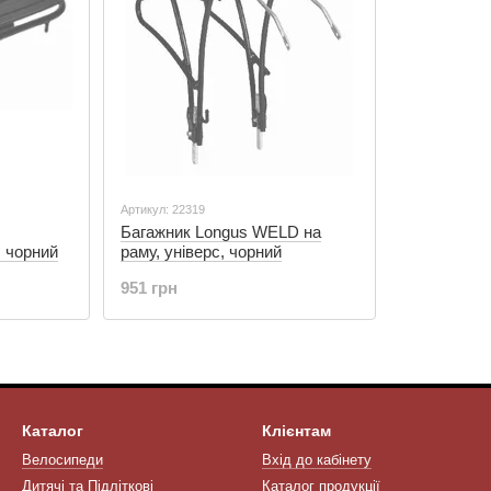
Артикул: 22319
Багажник Longus WELD на
, чорний
раму, універс, чорний
951 грн
Каталог
Клієнтам
Велосипеди
Вхід до кабінету
Дитячі та Підліткові
Каталог продукції