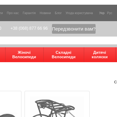
ти
Про нас
Гарантія
Новини
Блог
Угода користувача
Укр
Рус
0
+38 (068) 877 66 96
Передзвонити вам?
Жіночі
Складні
Дитячі
Велосипеди
Велосипеди
коляски
С