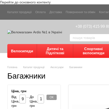
Перейти до основного контенту
Каталог продукції
Оплата
Доставка
Повернення та обмін
Контак
+38 (073) 415 99 8
Дитячі та
Спортивні
Велосипеди
Підліткові
велосипеди
Головна
Каталог продукції
Аксесуари
Багажники
Багажники
Ціна, грн
Від
До
ОК
Ціна,
Ціна,
грн
грн