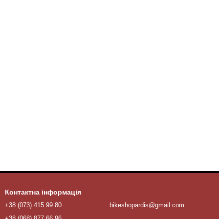
Контактна інформація
+38 (073) 415 99 80
bikeshopardis@gmail.com
+38 (068) 877 66 96