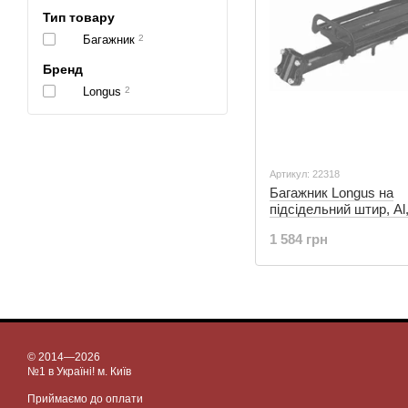
Тип товару
Багажник
2
Бренд
Longus
2
Артикул: 22318
Багажник Longus на
підсідельний штир, Al
1 584 грн
© 2014—2026
№1 в Україні! м. Київ
Приймаємо до оплати