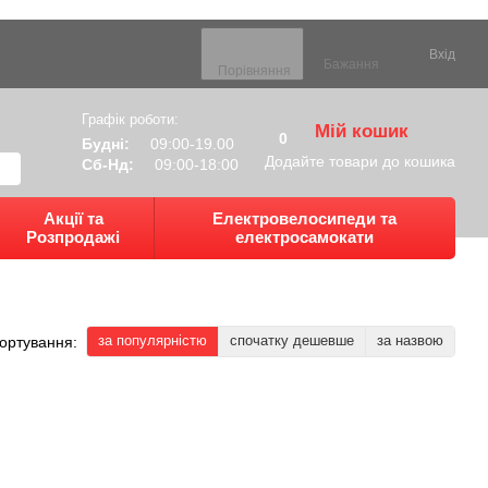
Вхід
Бажання
Порівняння
Графік роботи:
Мій кошик
0
Будні:
09:00-19.00
Додайте товари до кошика
Сб-Нд:
09:00-18:00
Акції та
Електровелосипеди та
Розпродажі
електросамокати
за популярністю
спочатку дешевше
за назвою
ортування: