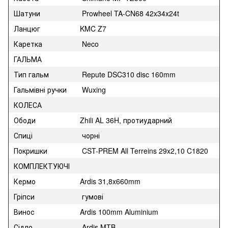
Шатуни
Prowheel TA-CN68 42x34x24t
Ланцюг
KMC Z7
Каретка
Neco
ГАЛЬМА
Тип гальм
Repute DSC310 disc 160mm
Гальмівні ручки
Wuxing
КОЛЕСА
Ободи
Zhili AL 36H, протиударний
Спиці
чорні
Покришки
CST-PREM All Terreins 29x2,10 C1820
КОМПЛЕКТУЮЧІ
Кермо
Ardis 31,8x660mm
Гріпси
гумові
Винос
Ardis 100mm Aluminium
Сідло
Ardis MTB