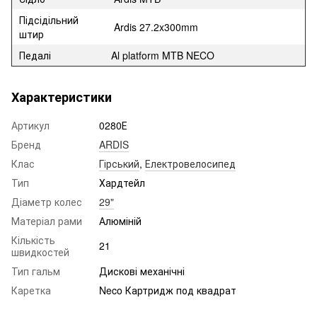
Підсідільний
Ardis 27.2x300mm
штир
Педалі
Al platform MTB NECO
Характеристики
Артикул
0280Е
Бренд
ARDIS
Клас
Гірський
,
Електровелосипед
Тип
Хардтейл
Діаметр колес
29"
Матеріал рами
Алюміній
Кількість
21
швидкостей
Тип гальм
Дискові механічні
Каретка
Neco Картридж под квадрат