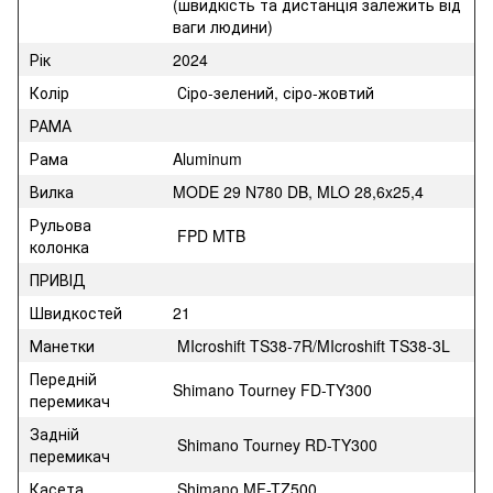
(швидкість та дистанція залежить від
ваги людини)
Рік
2024
Колір
Сіро-зелений, сіро-жовтий
РАМА
Рама
Aluminum
Вилка
MODE 29 N780 DB, MLO 28,6x25,4
Рульова
FPD MTB
колонка
ПРИВІД
Швидкостей
21
Манетки
MIcroshift TS38-7R/MIcroshift TS38-3L
Передній
Shimano Tourney FD-TY300
перемикач
Задній
Shimano Tourney RD-TY300
перемикач
Касета
Shimano MF-TZ500