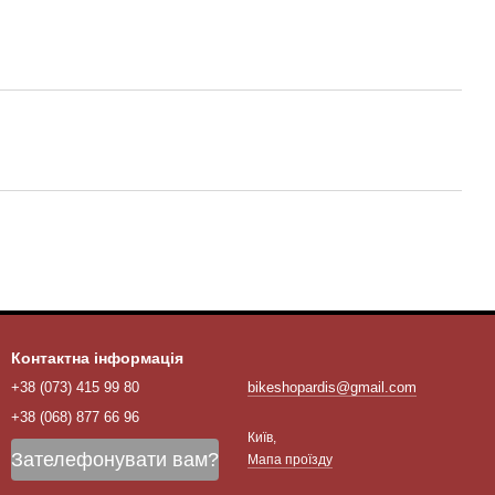
Контактна інформація
+38 (073) 415 99 80
bikeshopardis@gmail.com
+38 (068) 877 66 96
Київ,
Зателефонувати вам?
Мапа проїзду