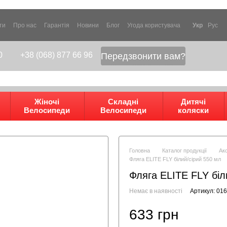
ти
Про нас
Гарантія
Новини
Блог
Угода користувача
Укр
Рус
0
+38 (068) 877 66 96
Передзвонити вам?
Жіночі
Складні
Дитячі
Велосипеди
Велосипеди
коляски
Головна
Каталог продукції
Ак
Фляга ELITE FLY білий/сірий 550 мл
Фляга ELITE FLY біл
Немає в наявності
Артикул: 01
633 грн