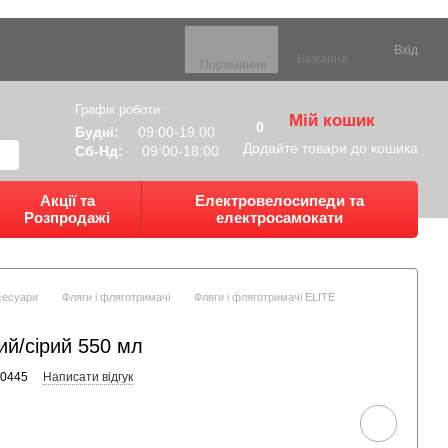
Вхід
Бажання
Порівняння
Графік роботи:
Мій кошик
0
Будні:
09:00-19.00
Додайте товари до кошика
Сб-Нд:
09:00-18:00
Акції та
Електровелосипеди та
Розпродажі
електросамокати
сесуари
Фляги і фляготримачі
Фляги і фляготримачі ELITE
ий/сірий 550 мл
60445
Написати відгук