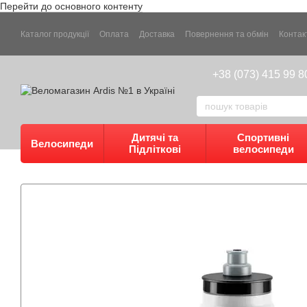
Перейти до основного контенту
Каталог продукції
Оплата
Доставка
Повернення та обмін
Контак
+38 (073) 415 99 8
Дитячі та
Спортивні
Велосипеди
Підліткові
велосипеди