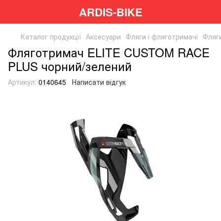
ARDIS-BIKE
Каталог продукції
Аксесуари
Фляги і фляготримачі
Фляги
Фляготримач ELITE CUSTOM RACE
PLUS чорний/зелений
Артикул:
0140645
Написати відгук