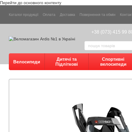
Перейти до основного контенту
Каталог продукції
Оплата
Доставка
Повернення та обмін
Контак
+38 (073) 415 99 8
Дитячі та
Спортивні
Велосипеди
Підліткові
велосипеди