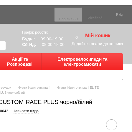
Вхід
Бажання
Порівняння
Графік роботи:
Мій кошик
0
Будні:
09:00-19.00
Додайте товари до кошика
Сб-Нд:
09:00-18:00
Акції та
Електровелосипеди та
Розпродажі
електросамокати
сесуари
Фляги і фляготримачі
Фляги і фляготримачі ELITE
US чорно/білий
 CUSTOM RACE PLUS чорно/білий
40643
Написати відгук