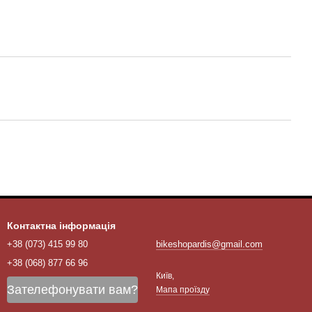
Контактна інформація
+38 (073) 415 99 80
bikeshopardis@gmail.com
+38 (068) 877 66 96
Київ,
Зателефонувати вам?
Мапа проїзду