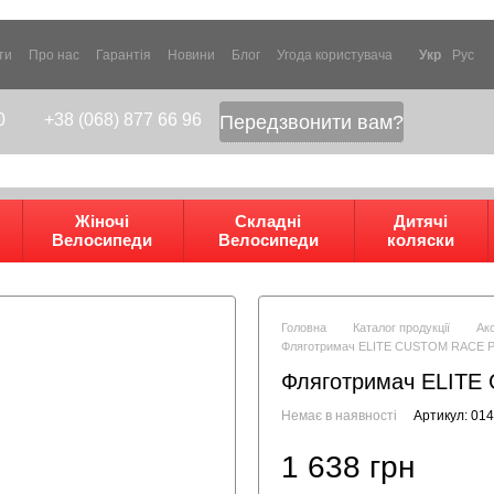
ти
Про нас
Гарантія
Новини
Блог
Угода користувача
Укр
Рус
0
+38 (068) 877 66 96
Передзвонити вам?
Жіночі
Складні
Дитячі
Велосипеди
Велосипеди
коляски
Головна
Каталог продукції
Ак
Фляготримач ELITE CUSTOM RACE PL
Фляготримач ELITE
Немає в наявності
Артикул: 01
1 638 грн