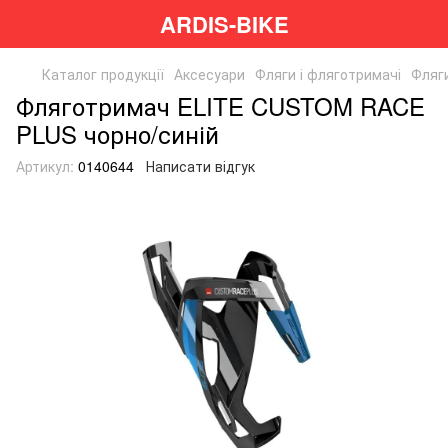
ARDIS-BIKE
Каталог продукції
Аксесуари
Фляги і фляготримачі
Фляги
Фляготримач ELITE CUSTOM RACE
PLUS чорно/синій
Артикул:
0140644
Написати відгук