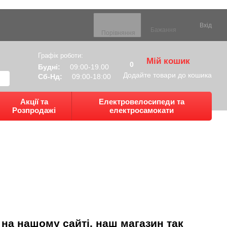
Вхід
Бажання
Порівняння
Графік роботи:
Мій кошик
0
Будні:
09:00-19.00
Додайте товари до кошика
Сб-Нд:
09:00-18:00
Акції та
Електровелосипеди та
Розпродажі
електросамокати
 на нашому сайті, наш магазин так