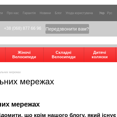
ти
Про нас
Гарантія
Новини
Блог
Угода користувача
Укр
Рус
+38 (068) 877 66 96
Передзвонити вам?
Жіночі
Складні
Дитячі
Велосипеди
Велосипеди
коляски
іальних мережах
льних мережах
них мережах
домити, що крім нашого блогу, який існує