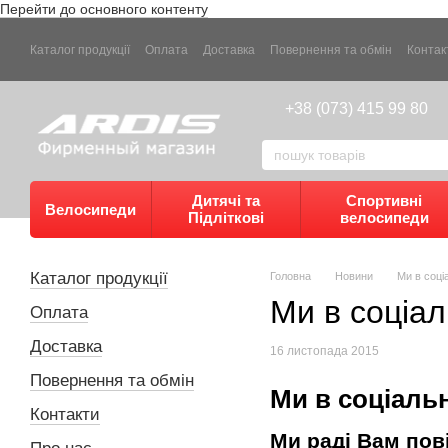
Перейти до основного контенту
Каталог продукції
Оплата
Доставка
Повернення та обмін
Контак
+38 (073) 415 99 80
Дитячі та
Спортивні
Велосипеди
Підліткові
велосипеди
Каталог продукції
Головна
Новини
Ми в соц
Ми в соціа
Оплата
Доставка
16 листопада 2015
Повернення та обмін
Ми в соціаль
Контакти
Ми раді Вам пові