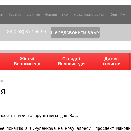
ти
Про нас
Гарантія
Новини
Блог
Угода користувача
Укр
Рус
+38 (068) 877 66 96
Передзвонити вам?
Жіночі
Складні
Дитячі
Велосипеди
Велосипеди
коляски
ція
ія
мфортнішими та зручнішими для Вас.
