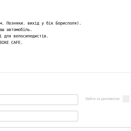
м. Позняки. вихід у бік Борисполя).

аш автомобіль.

і для велосипедистів.

BIKE CAFE.
Увійти за допомогою