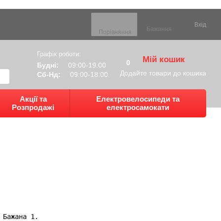
Вхід
Бажання
Порівняння
Графік роботи:
Мій кошик
0
Будні:
09:00-19.00
Додайте товари до кошика
Сб-Нд:
09:00-18:00
Акції та
Електровелосипеди та
Розпродажі
електросамокати