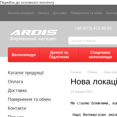
Перейти до основного контенту
Каталог продукції
Оплата
Доставка
Повернення та обмін
Контак
+38 (073) 415 99 80
Дитячі та
Спортивні
Велосипеди
Підліткові
велосипеди
Каталог продукції
Головна
Новини
Нова лока
Нова локац
Оплата
Доставка
19 грудня 2021
Повернення та обмін
Ми стаємо ближчими, ко
Контакти