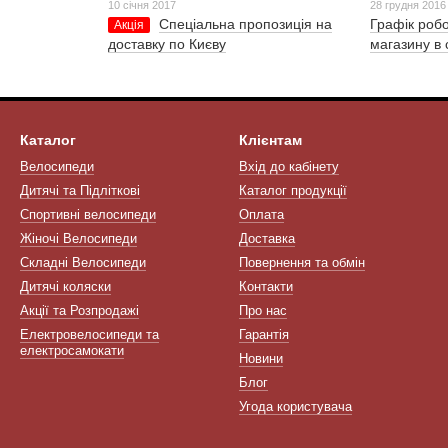
10 січня 2017
28 грудня 2016
Спеціальна пропозиція на
Графік робо
Акція
доставку по Києву
магазину в 
Каталог
Клієнтам
Велосипеди
Вхід до кабінету
Дитячі та Підліткові
Каталог продукції
Спортивні велосипеди
Оплата
Жіночі Велосипеди
Доставка
Складні Велосипеди
Повернення та обмін
Дитячі коляски
Контакти
Акції та Розпродажі
Про нас
Електровелосипеди та
Гарантія
електросамокати
Новини
Блог
Угода користувача