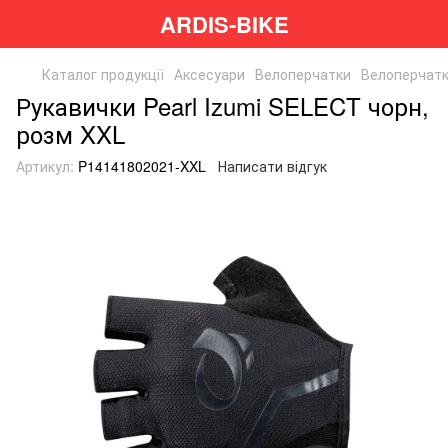
ARDIS-BIKE
Каталог продукції
Аксесуари
Велоперчатки
Велоперчатк
Рукавички Pearl Izumi SELECT чорн,
розм XXL
Артикул:
P14141802021-XXL
Написати відгук