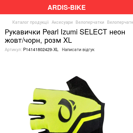
ARDIS-BIKE
Каталог продукції
Аксесуари
Велоперчатки
Велоперчатк
Рукавички Pearl Izumi SELECT неон
жовт/чорн, розм XL
Артикул:
P14141802429-XL
Написати відгук