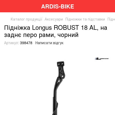
ARDIS-BIKE
Каталог продукції
Аксесуари
Підножки та підставки
Під
Підніжка Longus ROBUST 18 AL, на
заднє перо рами, чорний
Артикул:
398478
Написати відгук