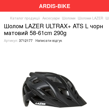
ARDIS-BIKE
Каталог продукції
Аксесуари
Шоломи
Шоломи LAZER
Ш
Шолом LAZER ULTRAX+ ATS L чорн
матовий 58-61cm 290g
Артикул:
3712177
Написати відгук