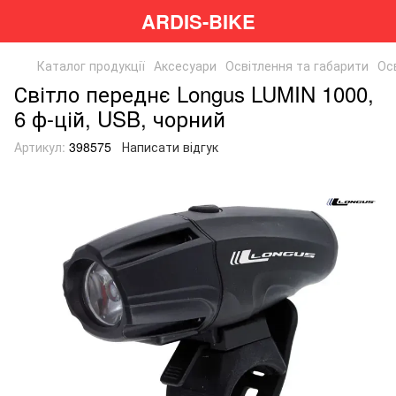
ARDIS-BIKE
Каталог продукції
Аксесуари
Освітлення та габарити
Ос
Світло переднє Longus LUMIN 1000,
6 ф-цій, USB, чорний
Артикул:
398575
Написати відгук