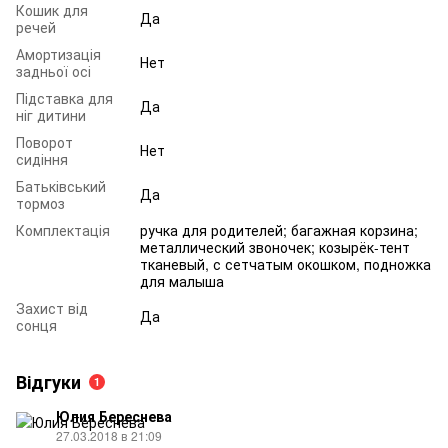
Кошик для
Да
речей
Амортизація
Нет
задньої осі
Підставка для
Да
ніг дитини
Поворот
Нет
сидіння
Батьківський
Да
тормоз
Комплектація
ручка для родителей; багажная корзина;
металлический звоночек; козырёк-тент
тканевый, с сетчатым окошком, подножка
для малыша
Захист від
Да
сонця
Відгуки
1
Юлия Береснева
27.03.2018 в 21:09