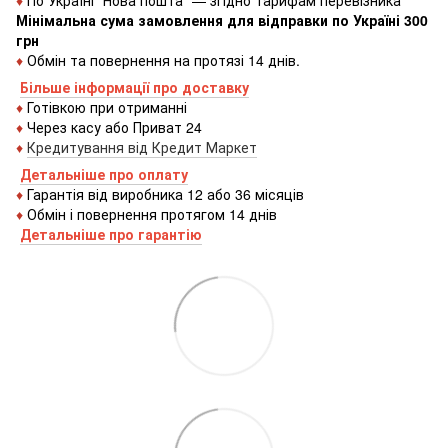
♦
По Україні "Нова пошта" — згідно тарифам перевізника
Мінімальна сума замовлення для відправки по Україні 300
грн
♦
Обмін та повернення на протязі 14 днів.
Більше інформації про доставку
♦
Готівкою
при
отриманні
♦
Через
касу
або
Приват 24
♦
Кредитування
від
Кредит
Маркет
Детальніше про оплату
♦
Гарантія від виробника 12 або 36 місяців
♦
Обмін і повернення протягом 14 днів
Детальніше про гаранті
ю