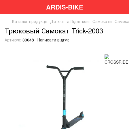
ARDIS-BIKE
Каталог продукції
Дитячі та Підліткові
Cамокати
Cамок
Трюковый Самокат Trick-2003
Артикул:
30048
Написати відгук