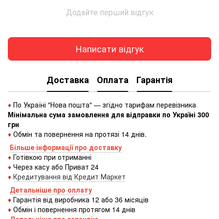
Додайте перший відгук
Написати відгук
Доставка
Оплата
Гарантія
♦
По Україні "Нова пошта" — згідно тарифам перевізника
Мінімальна сума замовлення для відправки по Україні 300
грн
♦
Обмін та повернення на протязі 14 днів.
Більше інформації про доставку
♦
Готівкою
при
отриманні
♦
Через
касу
або
Приват 24
♦
Кредитування
від
Кредит
Маркет
Детальніше про оплату
♦
Гарантія від виробника 12 або 36 місяців
♦
Обмін і повернення протягом 14 днів
Детальніше про гаранті
ю