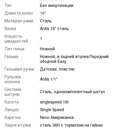
Тип
Без амортизации
Діаметр колес
16"
Матеріал рами
Сталь
Вилка
Ardis 16" сталь
Кількість
1
швидкостей
Тип гальм
Ножной
Гальма
Ножной, в задней втулке/Передний
ободной Easy
Гальмівні ручки
Детская, пластик
Рульова
Ardis 1/1"
колонка
Система
Сталь, однокомпонентный шатун
шатунів
Касета
singlespeed 18t
Ланцюг
Single Speed
Каретка
Neco Американка
Задня втулка
сталь 36Н с тормозом на гайках