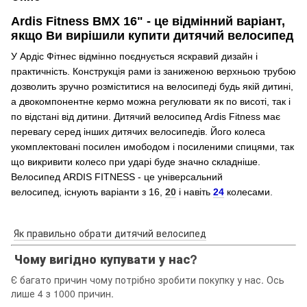
Ardis Fitness BMX 16" - це відмінний варіант,
якщо Ви вирішили купити дитячий велосипед
У Ардіс Фітнес відмінно поєднується яскравий дизайн і
практичність. Конструкція рами із заниженою верхньою трубою
дозволить зручно розміститися на велосипеді будь якій дитині,
а двокомпонентне кермо можна регулювати як по висоті, так і
по відстані від дитини. Дитячий велосипед Ardis Fitness має
перевагу серед інших дитячих велосипедів. Його колеса
укомплектовані посилен имободом і посиленими спицями, так
що викривити колесо при ударі буде значно складніше.
Велосипед ARDIS FITNESS - це універсальний
велосипед, існують варіанти з 16,
20
і навіть
24
колесами.
Як правильно обрати дитячий велосипед
Чому вигідно купувати у нас?
Є багато причин чому потрібно зробити покупку у нас. Ось
лише 4 з 1000 причин.