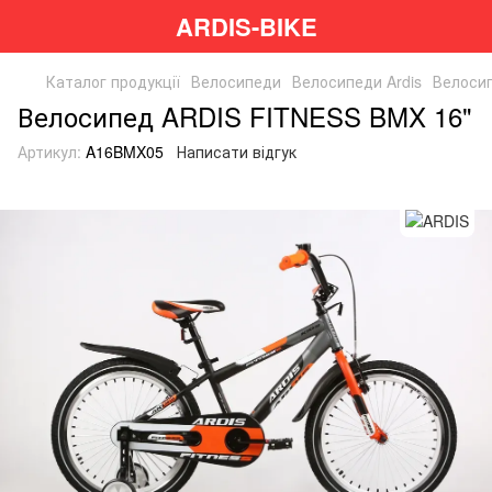
ARDIS-BIKE
Каталог продукції
Велосипеди
Велосипеди Ardis
Велосип
Велосипед ARDIS FITNESS BMX 16"
Артикул:
A16BMX05
Написати відгук