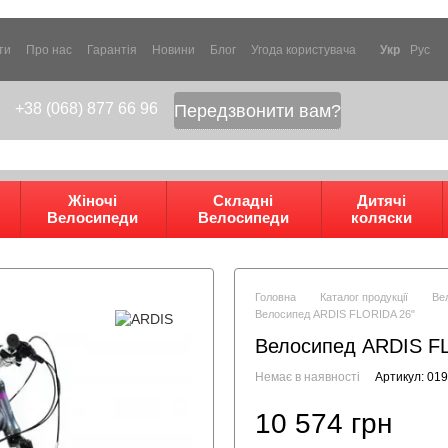
ти
Про нас
Гарантія
Новини
Блог
Угода користувача
Укр
Рус
+38 (068) 877 66 96
Передзвонити вам?
Жіночі
Складні
Дитячі
Велосипеди
Велосипеди
коляски
Головна
Каталог продукції
Ве
Велосипед ARDIS FLORIDA 26"
Велосипед ARDIS F
Немає в наявності
Артикул: 01
10 574 грн