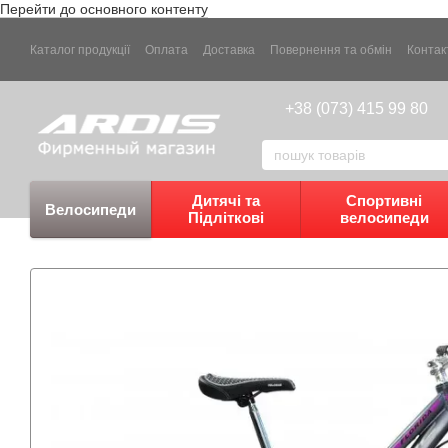
Перейти до основного контенту
Каталог продукції
Оплата
Доставка
Повернення та обмін
Контак
+38 (073) 415 99 80
Дитячі та
Спортивні
Велосипеди
Підліткові
велосипеди