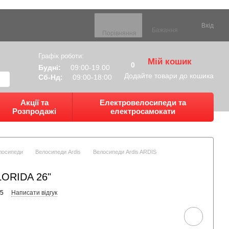
Вхід
Бажання
Порівняння
Графік роботи:
Мій кошик
0
Будні:
09:00-19.00
Додайте товари до кошика
Сб-Нд:
09:00-18:00
Акції та
Електровелосипеди та
Розпродажі
електросамокати
лосипеди
Велосипеди Ardis
Велосипеди Ardis ARDIS
LORIDA 26"
95
Написати відгук