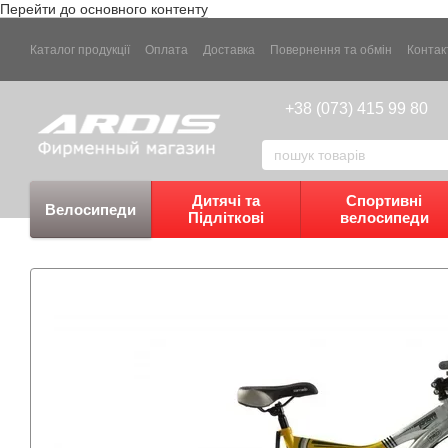
Перейти до основного контенту
Каталог продукції
Оплата
Доставка
Повернення та обмін
Контак
+38 (073) 415 99 80
Дитячі та
Спортивні
Велосипеди
Підліткові
велосипеди