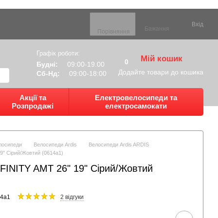
Вхід
Бажання
Порівняння
Графік роботи:
Мій кошик
0
Будні:
09:00-19.00
Додайте товари до кошика
Сб-Нд:
09:00-18:00
Акції та
Електровелосипеди та
Розпродажі
електросамокати
лосипеди
Велосипеди Ardis
Велосипеди Ardis ARDIS
9" Сірий/Жовтий (0614a1)
FINITY AMT 26" 19" Сірий/Жовтий
14a1
2 відгуки