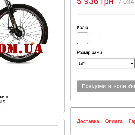
5 936 грн
7 034
Колір
Розмір рами
Повідомити, коли з'я
Доставка
Оплата
Га