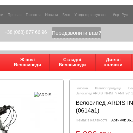
ти
Про нас
Гарантія
Новини
Блог
Угода користувача
Укр
Рус
+38 (068) 877 66 96
Передзвонити вам?
Жіночі
Складні
Дитячі
Велосипеди
Велосипеди
коляски
Головна
Каталог продукції
Ве
Велосипед ARDIS INFINITY AMT 26" 1
Велосипед ARDIS IN
(0614a1)
Немає в наявності
Артикул: 06