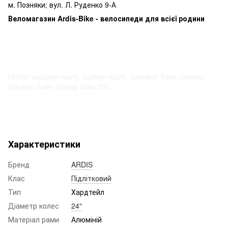
м. Позняки; вул. Л. Руденко 9-А
Веломагазин Ardis-Bike - велосипеди для всієї родини
Мітки: ышдмук ишлу, ішдмук ишлу, сильвер байк, силвер,
сільвер байк, сілвер байк 500
Характеристики
Бренд
ARDIS
Клас
Підлітковий
Тип
Хардтейл
Діаметр колес
24"
Матеріал рами
Алюміній