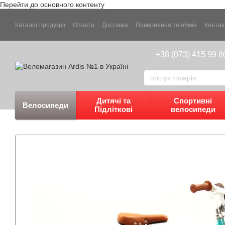
Перейти до основного контенту
Каталог продукції
Оплата
Доставка
Повернення та обмін
Контак
+38 (073) 415 99 8
Дитячі та
Спортивні
Велосипеди
Підліткові
велосипеди