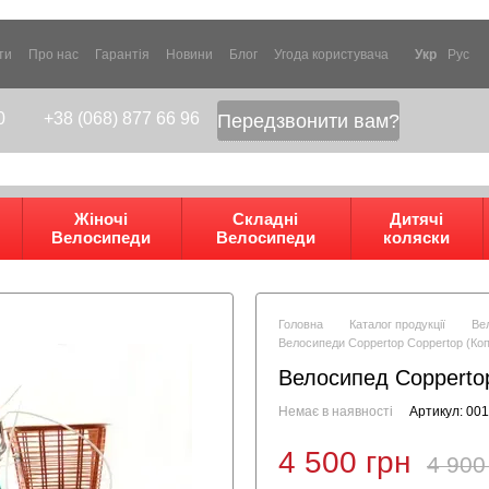
ти
Про нас
Гарантія
Новини
Блог
Угода користувача
Укр
Рус
0
+38 (068) 877 66 96
Передзвонити вам?
Жіночі
Складні
Дитячі
Велосипеди
Велосипеди
коляски
Головна
Каталог продукції
Ве
Велосипеди Coppertop Coppertop (Ко
Велосипед Coppertop
Немає в наявності
Артикул: 00
4 500 грн
4 900