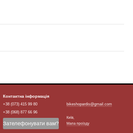
Контактна інформація
+38 (073) 415 99 80
bikeshopardis@gmail.com
+38 (068) 877 66 96
Київ,
Зателефонувати вам?
Мапа проїзду