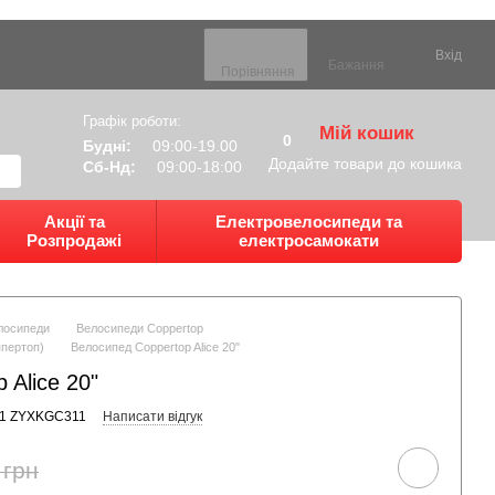
Вхід
Бажання
Порівняння
Графік роботи:
Мій кошик
0
Будні:
09:00-19.00
Додайте товари до кошика
Сб-Нд:
09:00-18:00
Акції та
Електровелосипеди та
Розпродажі
електросамокати
лосипеди
Велосипеди Coppertop
ппертоп)
Велосипед Coppertop Alice 20"
 Alice 20"
11 ZYXKGC311
Написати відгук
 грн