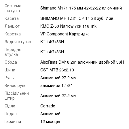
Система
Shimano M171 175 мм 42-32-22 алюминий
шатунів
Касета
SHIMANO MF-TZ21-CP 14-28 зуб. 7 зв.
Ланцюг
KMC Z-50 Narrow 7ск 116 link
Каретка
VP Component Картридж
Задня втулка
KT 14Gx36H
Передня
KT 14Gx36H
втулка
Обода
AlexRims DM18 26" алюминий двойной 36H
Шини
CST MTB 26x2.10
Руль
Алюминий 27.2 мм
Винос руля
алюминий 1.1/8"
Підсідільний
Алюминий 27.2 мм
штир
Сідло
Corrado
Педалі
Алюминий
Гарантія
12 місяців