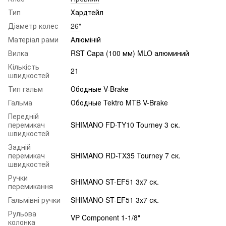
Тип
Хардтейл
Діаметр колес
26"
Матеріал рами
Алюміній
Вилка
RST Capa (100 мм) MLO алюминий
Кількість
21
швидкостей
Тип гальм
Ободные V-Brake
Гальма
Ободные Tektro MTB V-Brake
Передній
перемикач
SHIMANO FD-TY10 Tourney 3 ск.
швидкостей
Задній
перемикач
SHIMANO RD-TX35 Tourney 7 ск.
швидкостей
Ручки
SHIMANO ST-EF51 3х7 ск.
перемикання
Гальмівні ручки
SHIMANO ST-EF51 3х7 ск.
Рульова
VP Component 1-1/8"
колонка