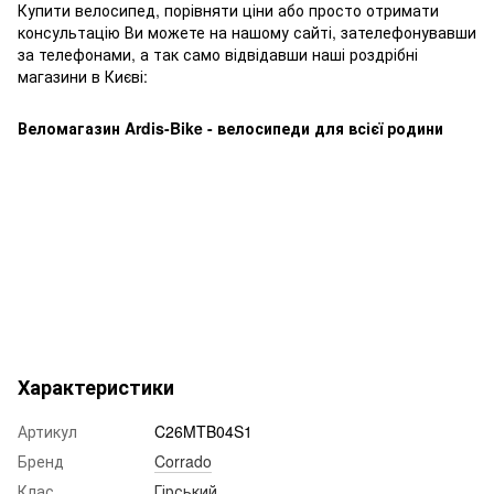
Купити велосипед, порівняти ціни або просто отримати
консультацію Ви можете на нашому сайті, зателефонувавши
за телефонами, а так само відвідавши наші роздрібні
магазини в Києві:
Веломагазин Ardis-Bike - велосипеди для всієї родини
Мітки:
Лфтшщ, лфтшщ, Каніо, канио, сщккфвщ лфтшщ
Характеристики
Артикул
C26MTB04S1
Бренд
Corrado
Клас
Гірський