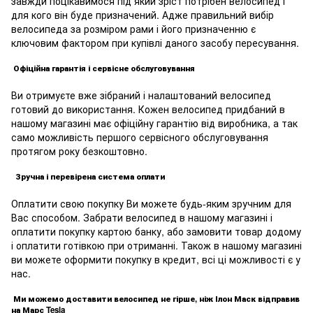
завжди поцікавимося під який зріст потрібен велосипед і
для кого він буде призначений. Адже правильний вибір
велосипеда за розміром рами і його призначенню є
ключовим фактором при купівлі даного засобу пересування.
Офіційна гарантія і сервісне обслуговування
Ви отримуєте вже зібраний і налаштований велосипед
готовий до використання. Кожен велосипед придбаний в
нашому магазині має офіційну гарантію від виробника, а так
само можливість першого сервісного обслуговування
протягом року безкоштовно.
Зручна і перевірена система оплати
Оплатити свою покупку Ви можете будь-яким зручним для
Вас способом. Забрати велосипед в нашому магазині і
оплатити покупку картою банку, або замовити товар додому
і оплатити готівкою при отриманні. Також в нашому магазині
ви можете оформити покупку в кредит, всі ці можливості є у
нас.
Ми можемо доставити велосипед не гірше, ніж Ілон Маск відправив
на Марс Tesla