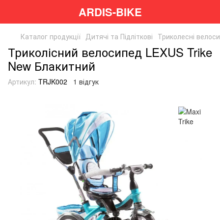
ARDIS-BIKE
Каталог продукції
Дитячі та Підліткові
Триколесні велос
Триколісний велосипед LEXUS Trike
New Блакитний
Артикул:
TRJK002
1 відгук