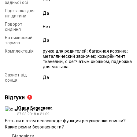
задньої осі
Підставка для
Да
ніг дитини
Поворот
Нет
сидіння
Батьківський
Да
тормоз
Комплектація
ручка для родителей; багажная корзина;
металлический звоночек; козырёк-тент
тканевый, с сетчатым окошком, подножка
для малыша
Захист від
Да
сонця
Відгуки
1
Юлия Береснева
27.03.2018 в 21:09
Есть ли в этом велосипеде функция регулировки спинки?
Какие ремни безопасности?
Відповісти