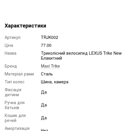
Характеристики
Артикул
TRJK002
Ціна
77.00
Назва
Триколісний велосипед LEXUS Trike New
Блакитний
Бренд
Maxi Trike
Матеріал рами
Сталь
Тип колес
Шина, камера
Фіксація
Да
дитини
Ручка для
Да
батьків
Кошик для
Да
речей
Амортизація
Нет