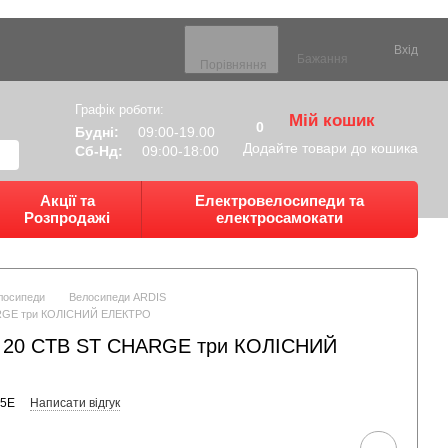
Вхід
Бажання
Порівняння
Графік роботи:
Мій кошик
0
Будні:
09:00-19.00
Додайте товари до кошика
Сб-Нд:
09:00-18:00
Акції та
Електровелосипеди та
Розпродажі
електросамокати
лосипеди
Велосипеди ARDIS
RGE три КОЛІСНИЙ ЕЛЕКТРО
20 CTB ST CHARGE три КОЛІСНИЙ
35Е
Написати відгук