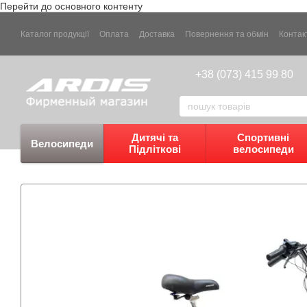
Перейти до основного контенту
Каталог продукції
Оплата
Доставка
Повернення та обмін
Контак
+38 (073) 415 99 80
Дитячі та
Спортивні
Велосипеди
Підліткові
велосипеди