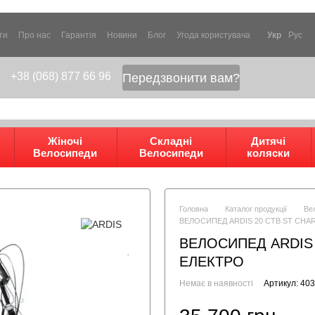
ти
Про нас
Гарантія
Новини
Блог
Угода користувача
Укр
Рус
+38 (068) 877 66 96
Передзвонити вам?
Жіночі
Складні
Дитячі
Велосипеди
Велосипеди
коляски
Головна
Каталог продукції
Ве
ВЕЛОСИПЕД ARDIS 20 CTB ST CHA
ВЕЛОСИПЕД ARDIS 
ЕЛЕКТРО
Немає в наявності
Артикул: 40