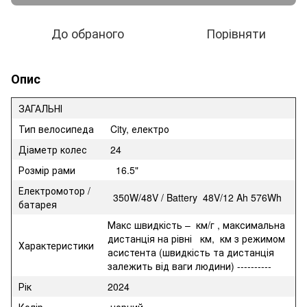
До обраного
Порівняти
Опис
ЗАГАЛЬНІ
Тип велосипеда
City, електро
Діаметр колес
24
Розмір рами
16.5"
Електромотор /
350W/48V / Battery 48V/12 Ah 576Wh
батарея
Макс швидкість – км/г , максимальна
дистанція на рівні км, км з режимом
Характеристики
асистента (швидкість та дистанція
залежить від ваги людини) ----------
Рік
2024
Колір
чорний