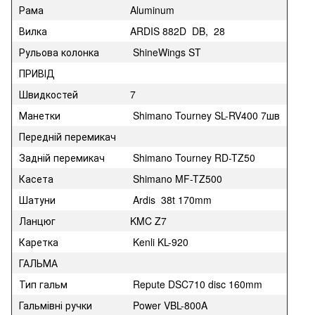
Рама
Aluminum
Вилка
ARDIS 882D DB, 28
Рульова колонка
ShineWings ST
ПРИВІД
Швидкостей
7
Манетки
Shimano Tourney SL-RV400 7шв
Передній перемикач
Задній перемикач
Shimano Tourney RD-TZ50
Касета
Shimano MF-TZ500
Шатуни
Ardis 38t 170mm
Ланцюг
KMC Z7
Каретка
Kenli KL-920
ГАЛЬМА
Тип гальм
Repute DSC710 disc 160mm
Гальмівні ручки
Power VBL-800A