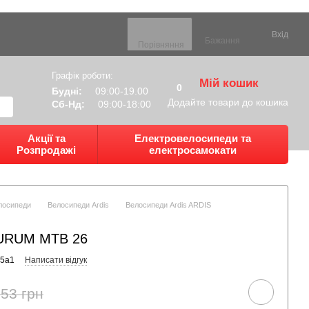
Вхід
Бажання
Порівняння
Графік роботи:
Мій кошик
0
Будні:
09:00-19.00
Додайте товари до кошика
Сб-Нд:
09:00-18:00
Акції та
Електровелосипеди та
Розпродажі
електросамокати
лосипеди
Велосипеди Ardis
Велосипеди Ardis ARDIS
AURUM MTB 26
35a1
Написати відгук
953 грн