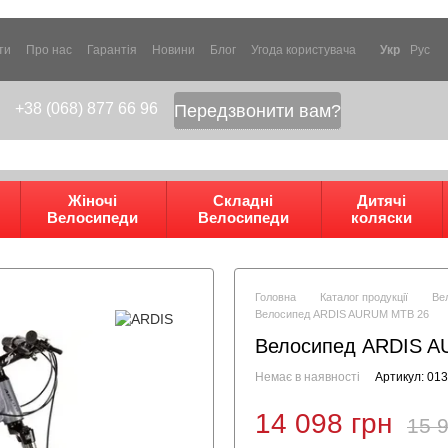
ти
Про нас
Гарантія
Новини
Блог
Угода користувача
Укр
Рус
+38 (068) 877 66 96
Передзвонити вам?
Жіночі
Складні
Дитячі
Велосипеди
Велосипеди
коляски
Головна
Каталог продукції
Ве
Велосипед ARDIS AURUM MTB 26
Велосипед ARDIS 
Немає в наявності
Артикул: 01
14 098 грн
15 