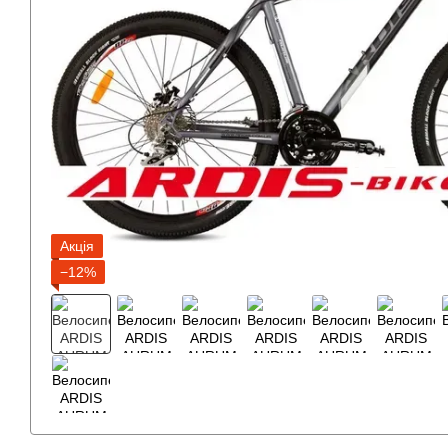
Акція
−12%