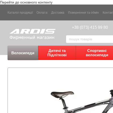
Перейти до основного контенту
Каталог продукції
Оплата
Доставка
Повернення та обмін
Контак
+38 (073) 415 99 80
Дитячі та
Спортивні
Велосипеди
Підліткові
велосипеди