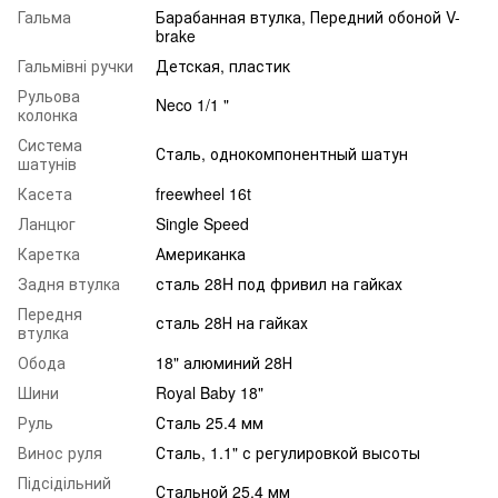
Гальма
Барабанная втулка, Передний обоной V-
brake
Гальмівні ручки
Детская, пластик
Рульова
Neco 1/1 "
колонка
Система
Сталь, однокомпонентный шатун
шатунів
Касета
freewheel 16t
Ланцюг
Single Speed
Каретка
Американка
Задня втулка
сталь 28H под фривил на гайках
Передня
сталь 28Н на гайках
втулка
Обода
18" алюминий 28Н
Шини
Royal Baby 18"
Руль
Сталь 25.4 мм
Винос руля
Сталь, 1.1" с регулировкой высоты
Підсідільний
Стальной 25.4 мм