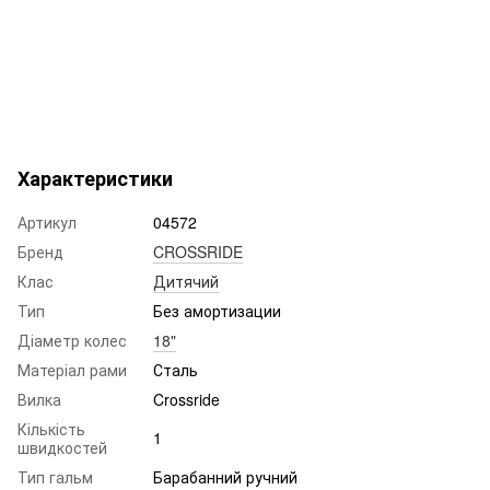
метка: брикс;икшы;brix;briks;brics;
Характеристики
Артикул
04572
Бренд
CROSSRIDE
Клас
Дитячий
Тип
Без амортизации
Діаметр колес
18"
Матеріал рами
Сталь
Вилка
Crossride
Кількість
1
швидкостей
Тип гальм
Барабанний ручний