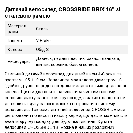
Дитячий велосипед CROSSRIDE BRIX 16" зі
сталевою рамою
Матеріал
Сталь
рами:
Гальма:
V-Brake
Колеса:
Обід ST
Дзвінок, педалі пластик, захисл ланцюга,
Аксесуари:
щитки, корзина, бокові колеса.
Стильний дитячий велосипед для дітей віком 4-6 років та
зростом 105-112 см. Велосипед має колеса діаметром 16
"дюймів, ручне переднє і педальне заднє гальмо, додаткові
колеса. Щитки дозволять залишатися чистим вашому
велосипедисту навіть в мокру погоду, а захист ланцюга не
дозволить одягу вашого малюка потрапити в систему
велосипеда. Так само дитячий велосипед CROSSRIDE має
регулювання по висоті і нахилу кермо, що дасть можливість
знайти зручну посадку для будь-якої дитини. Купити
велосипед CROSSRIDE 16" можна в наших роздрібних
магазинах в Києві або замовити з доставкою по Києву або