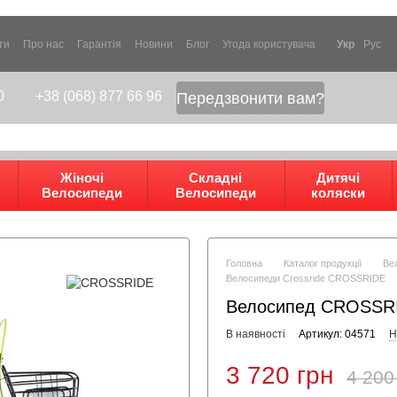
ти
Про нас
Гарантія
Новини
Блог
Угода користувача
Укр
Рус
0
+38 (068) 877 66 96
Передзвонити вам?
Жіночі
Складні
Дитячі
Велосипеди
Велосипеди
коляски
Головна
Каталог продукції
Ве
Велосипеди Crossride CROSSRIDE
Велосипед CROSSRI
В наявності
Артикул: 04571
Н
3 720 грн
4 200