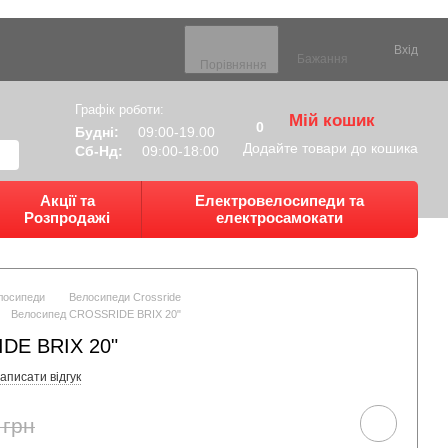
Вхід
Бажання
Порівняння
Графік роботи:
Мій кошик
0
Будні:
09:00-19.00
Додайте товари до кошика
Сб-Нд:
09:00-18:00
Акції та
Електровелосипеди та
Розпродажі
електросамокати
лосипеди
Велосипеди Crossride
Велосипед CROSSRIDE BRIX 20"
DE BRIX 20"
аписати відгук
 грн