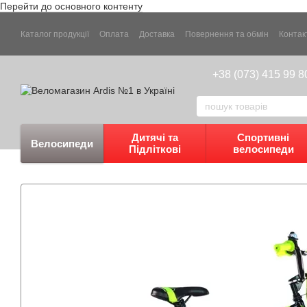
Перейти до основного контенту
Каталог продукції
Оплата
Доставка
Повернення та обмін
Контак
+38 (073) 415 99 8
Дитячі та
Спортивні
Велосипеди
Підліткові
велосипеди