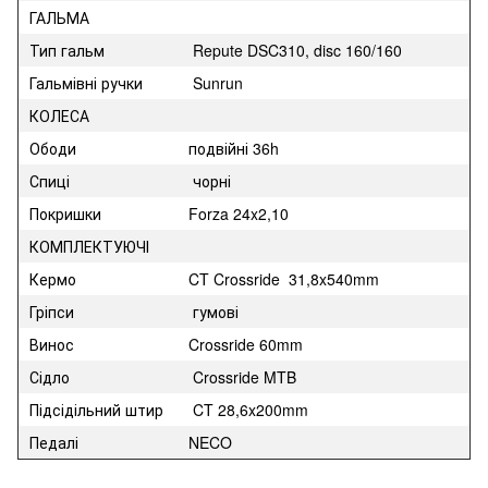
ГАЛЬМА
Тип гальм
Repute DSC310, disc 160/160
Гальмівні ручки
Sunrun
КОЛЕСА
Ободи
подвійні 36h
Спиці
чорні
Покришки
Forza 24x2,10
КОМПЛЕКТУЮЧІ
Кермо
CT Crossride 31,8x540mm
Гріпси
гумові
Винос
Crossride 60mm
Сідло
Crossride MTB
Підсідільний штир
CT 28,6x200mm
Педалі
NECO