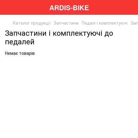
ARDIS-BIKE
Каталог продукції
Запчастини
Педалі і комплектуючі
Зап
Запчастини і комплектуючі до
педалей
Немає товарів