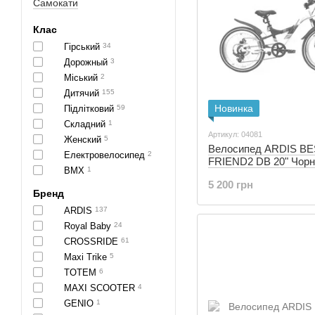
Cамокати
Клас
Гірський
34
Дорожный
3
Міський
2
Дитячий
155
Новинка
Підлітковий
59
Складний
1
Артикул: 04081
Женский
5
Велосипед ARDIS B
Електровелосипед
2
FRIEND2 DB 20" Чорн
BMX
1
Помаранчевий (04081
5 200 грн
Бренд
ARDIS
137
Royal Baby
24
CROSSRIDE
61
Maxi Trike
5
TOTEM
6
MAXI SCOOTER
4
GENIO
1