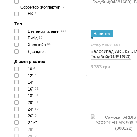
Coppertop (Коппертоп)
6
HX
2
Тип
Без амортизации
134
Новинка
Ригід
16
Хардтейл
60
Артикул: 04881680
Велосипед ARDIS Div
Двопідвіс
9
Голубий(04881680)
Діаметр колес
3 353 грн
10
4
12"
4
14"
9
16"
61
18"
31
20"
51
24"
50
26"
9
27.5"
1
28"
0
29"
0