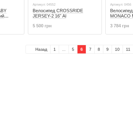
Артикул: 04552
Артикул: 0456
ABY
Велосипед CROSSRIDE
Велосипе
ий
JERSEY-2 16" Al
MONACO MG
5 500 грн
3 784 грн
Назад
1
...
5
6
7
8
9
10
11