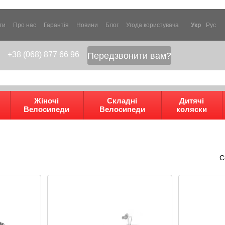
ти
Про нас
Гарантія
Новини
Блог
Угода користувача
Укр
Рус
+38 (068) 877 66 96
Передзвонити вам?
Жіночі
Складні
Дитячі
Велосипеди
Велосипеди
коляски
С