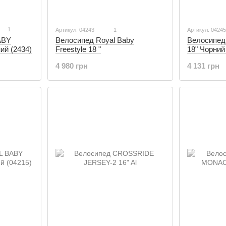
1
Артикул: 04243
1
Артикул: 0424
ABY
Велосипед
Велосипед Royal Baby
й (2434)
18" Чорний
Freestyle 18 "
4 131 грн
4 980 грн