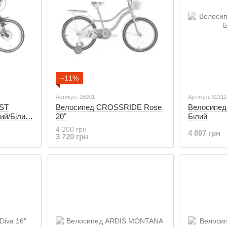
−11%
Артикул: 05001
Артикул: 0231
EST
Велосипед CROSSRIDE Rose
Велосипед
ий/Білий/
20"
Білий
)
4 200 грн
4 897 грн
3 720 грн