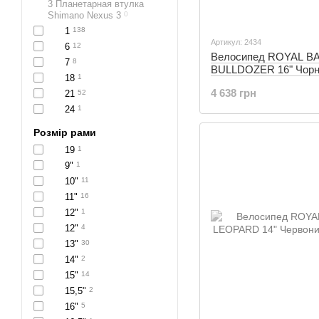
3 Планетарная втулка
Shimano Nexus 3
0
1
138
Артикул: 2434
6
12
Велосипед ROYAL B
7
8
BULLDOZER 16" Чорни
18
1
4 638 грн
21
52
24
1
Розмір рами
19
1
9"
1
10"
11
11"
16
12"
1
12"
4
13"
30
14"
2
15"
14
15,5"
2
16"
5