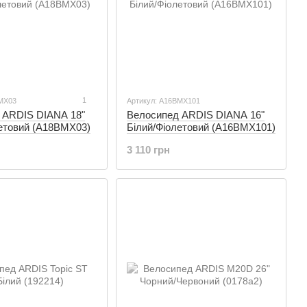
1
ВМХ03
Артикул: А16ВМХ101
 ARDIS DIANA 18"
Велосипед ARDIS DIANA 16"
летовий (А18ВМХ03)
Білий/Фіолетовий (А16ВМХ101)
3 110 грн