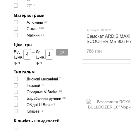
22"
1
Матеріал рами
Алюміній
49
Сталь
149
Артикул: 300122
Магний
24
Самокат ARDIS MAXI
SCOOTER MS 906 Ро
Ціна, грн
(300122)
788 грн
Від
До
ОК
Ціна,
Ціна,
грн
грн
Тип гальм
Дискові механічні
74
Ножной
77
Ободные V-Brake
26
Барабанний ручний
26
Обідні U-Brake
2
Кліщеві
1
Кількість швидкостей