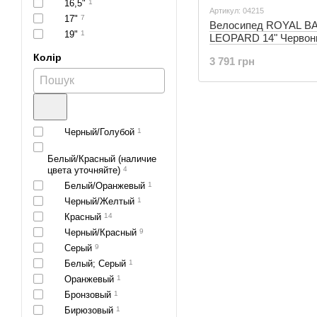
16,5"
1
Артикул: 04215
17"
7
Велосипед ROYAL B
19"
1
LEOPARD 14" Червон
(04215)
Колір
3 791 грн
Черный/Голубой
1
Белый/Красный (наличие
цвета уточняйте)
4
Белый/Оранжевый
1
Черный/Желтый
1
Красный
14
Черный/Красный
9
Серый
9
Белый; Серый
1
Оранжевый
1
Бронзовый
1
Бирюзовый
1