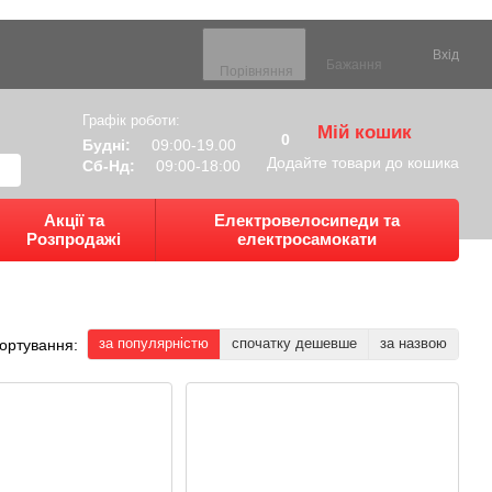
Вхід
Бажання
Порівняння
Графік роботи:
Мій кошик
0
Будні:
09:00-19.00
Додайте товари до кошика
Сб-Нд:
09:00-18:00
Акції та
Електровелосипеди та
Розпродажі
електросамокати
за популярністю
спочатку дешевше
за назвою
ортування: