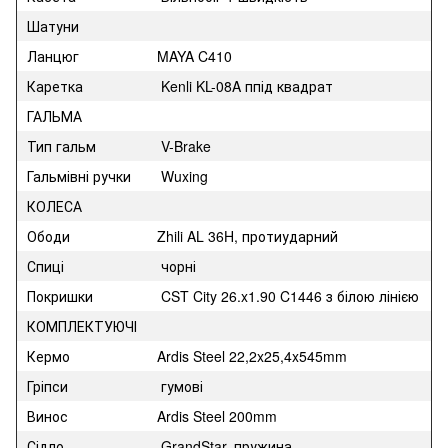
Шатуни
Ланцюг
MAYA C410
Каретка
Kenli KL-08A ппід квадрат
ГАЛЬМА
Тип гальм
V-Brake
Гальмівні ручки
Wuxing
КОЛЕСА
Ободи
Zhili AL 36H, протиударний
Спиці
чорні
Покришки
CST City 26.x1.90 C1446 з білою лінією
КОМПЛЕКТУЮЧІ
Кермо
Ardis Steel 22,2x25,4x545mm
Гріпси
гумові
Винос
Ardis Steel 200mm
Сідло
GrandStar, пружина