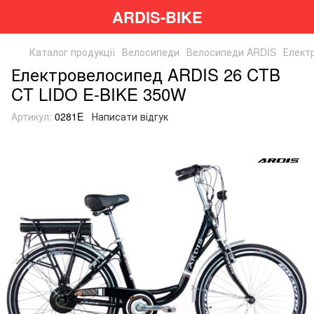
ARDIS-BIKE
Каталог продукції
Велосипеди
Велосипеди ARDIS
Елект
Електровелосипед ARDIS 26 CTB
CT LIDO E-BIKE 350W
Артикул:
0281E
Написати відгук