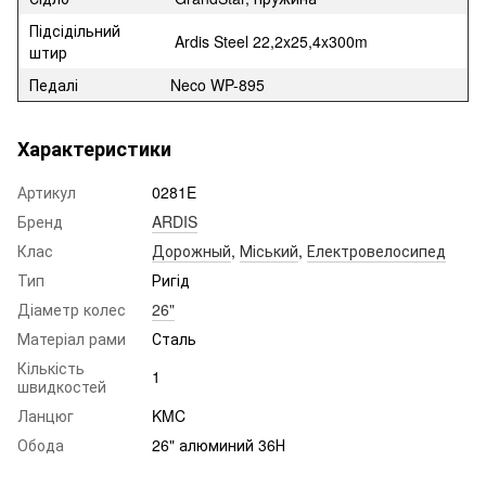
Підсідільний
Ardis Steel 22,2x25,4x300m
штир
Педалі
Neco WP-895
Характеристики
Артикул
0281E
Бренд
ARDIS
Клас
Дорожный
,
Міський
,
Електровелосипед
Тип
Ригід
Діаметр колес
26"
Матеріал рами
Сталь
Кількість
1
швидкостей
Ланцюг
KMC
Обода
26" алюминий 36Н