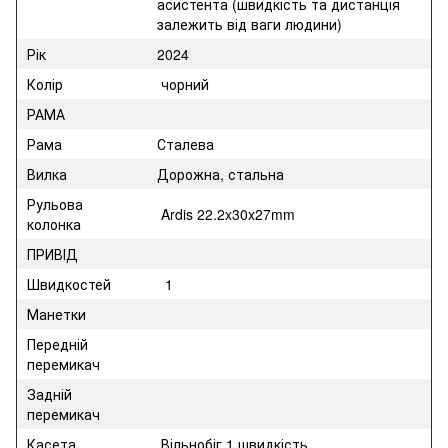
асистента (швидкість та дистанція
залежить від ваги людини)
Рік
2024
Колір
чорний
РАМА
Рама
Сталева
Вилка
Дорожна, стальна
Рульова
Ardis 22.2x30x27mm
колонка
ПРИВІД
Швидкостей
1
Манетки
Передній
перемикач
Задній
перемикач
Касета
Вільнобіг 1 швидкість