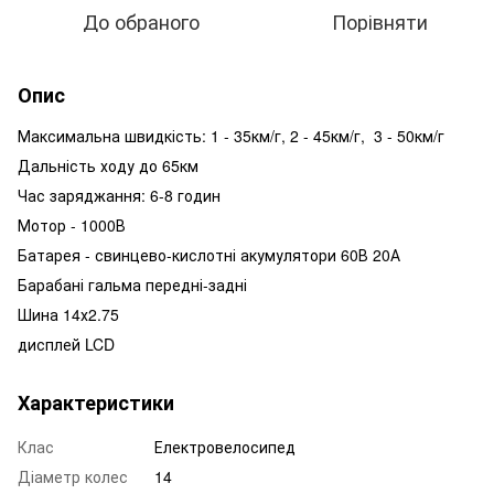
До обраного
Порівняти
Опис
Максимальна швидкість: 1 - 35км/г, 2 - 45км/г, 3 - 50км/г
Дальність ходу до 65км
Час заряджання: 6-8 годин
Мотор - 1000В
Батарея - свинцево-кислотні акумулятори 60В 20А
Барабані гальма передні-задні
Шина 14х2.75
дисплей LCD
Характеристики
Клас
Електровелосипед
Діаметр колес
14