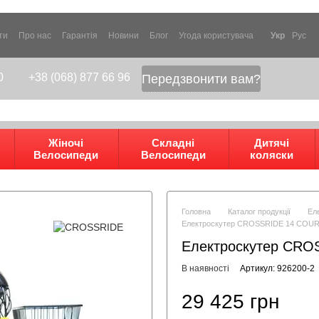
ти
Про нас
Гарантія
Новини
Блог
Угода користувача
Укр
Рус
0
+38 (068) 877 66 96
Передзвонити вам?
Жіночі
Складні
Дитячі
Велосипеди
Велосипеди
коляски
Головна
Каталог продукції
Ел
Електроскутер CROSSRIDE 14 COUR
Електроскутер CRO
В наявності
Артикул: 926200-2
29 425 грн