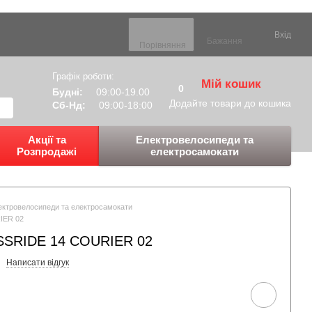
Вхід
Бажання
Порівняння
Графік роботи:
Мій кошик
0
Будні:
09:00-19.00
Додайте товари до кошика
Сб-Нд:
09:00-18:00
Акції та
Електровелосипеди та
Розпродажі
електросамокати
ектровелосипеди та електросамокати
IER 02
SSRIDE 14 COURIER 02
Написати відгук