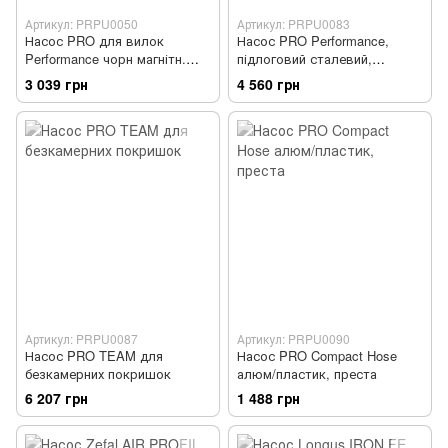
Артикул: PRPU0050
Артикул: PRPU0083
Насос PRO для вилок
Насос PRO Performance,
Performance чорн магнітн.
підлоговий сталевий,
замок
манометр
3 039 грн
4 560 грн
Артикул: PRPU0087
Артикул: PRPU0090
Насос PRO TEAM для
Насос PRO Compact Hose
безкамерних покришок
алюм/пластик, преста
6 207 грн
1 488 грн