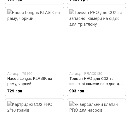
Артикул: 75160
Артикул: PRAC0130
Насос Longus KLASIK на
Тримач PRO для СО2 та
раму, чорний
запасної камери на сідло для
тріатлону
729 грн
903 грн