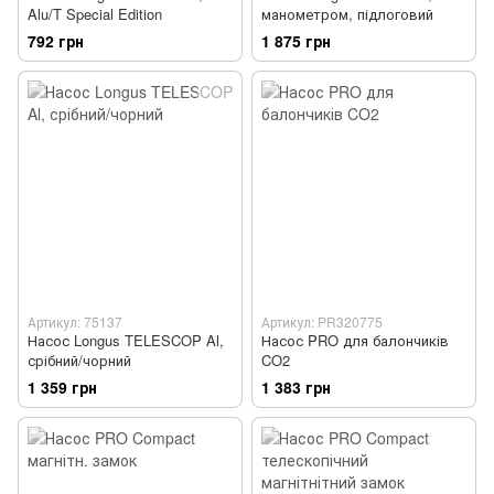
Alu/T Special Edition
манометром, підлоговий
792 грн
1 875 грн
Артикул: 75137
Артикул: PR320775
Насос Longus TELESCOP Al,
Насос PRO для балончиків
срібний/чорний
CO2
1 359 грн
1 383 грн