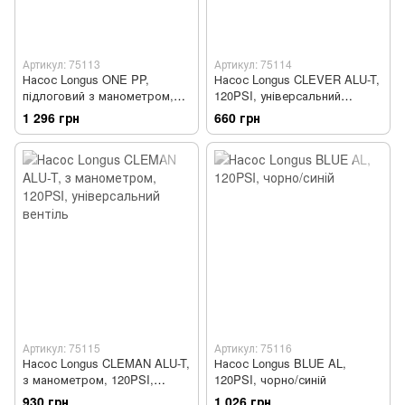
Артикул: 75113
Артикул: 75114
Насос Longus ONE PP,
Насос Longus CLEVER ALU-T,
підлоговий з манометром,
120PSI, універсальний
120PSI, універсальний
вентіль
1 296 грн
660 грн
вентіль
Артикул: 75115
Артикул: 75116
Насос Longus CLEMAN ALU-T,
Насос Longus BLUE AL,
з манометром, 120PSI,
120PSI, чорно/синій
універсальний вентіль
930 грн
1 026 грн