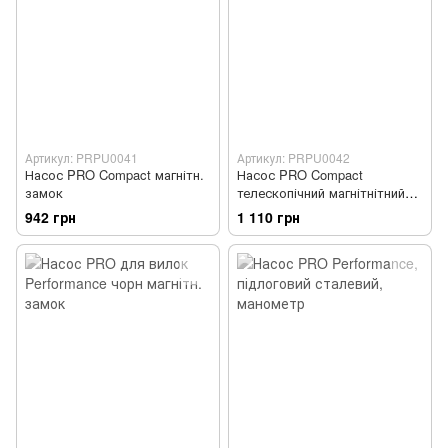
Артикул: PRPU0041
Артикул: PRPU0042
Насос PRO Compact магнітн.
Насос PRO Compact
замок
телескопічний магнітнітний
замок
942 грн
1 110 грн