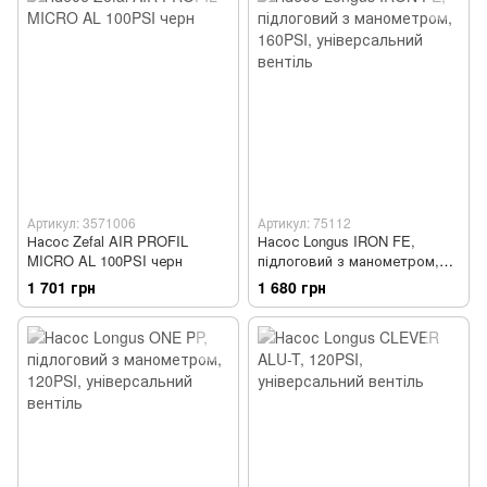
Артикул: 3571006
Артикул: 75112
Насос Zefal AIR PROFIL
Насос Longus IRON FE,
MICRO AL 100PSI черн
підлоговий з манометром,
160PSI, універсальний
1 701 грн
1 680 грн
вентіль