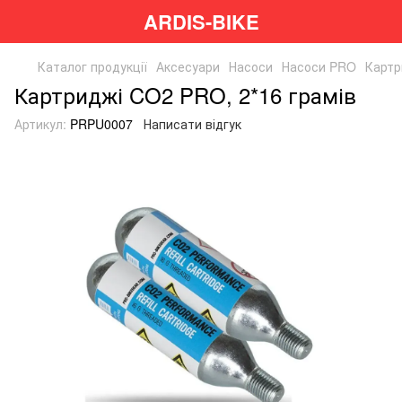
ARDIS-BIKE
Каталог продукції
Аксесуари
Насоси
Насоси PRO
Картр
Картриджі CO2 PRO, 2*16 грамів
Артикул:
PRPU0007
Написати відгук