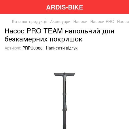
ARDIS-BIKE
Каталог продукції
Аксесуари
Насоси
Насоси PRO
Насос
Насос PRO TEAM напольний для
безкамерних покришок
Артикул:
PRPU0088
Написати відгук