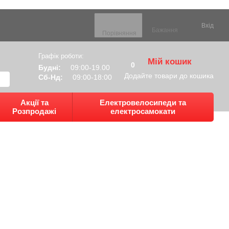
Вхід
Бажання
Порівняння
Графік роботи:
Мій кошик
0
Будні:
09:00-19.00
Додайте товари до кошика
Сб-Нд:
09:00-18:00
Акції та
Електровелосипеди та
Розпродажі
електросамокати