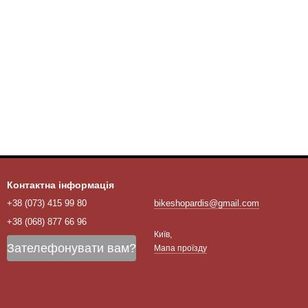
Контактна інформація
+38 (073) 415 99 80
bikeshopardis@gmail.com
+38 (068) 877 66 96
Київ,
Зателефонувати вам?
Мапа проїзду