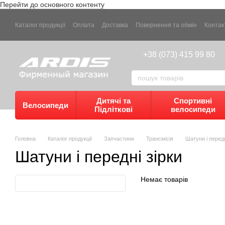
Перейти до основного контенту
Каталог продукції
Оплата
Доставка
Повернення та обмін
Контак
+38 (073) 415 99 80
Дитячі та
Спортивні
Велосипеди
Підліткові
велосипеди
Головна
Каталог продукції
Запчастини
Трансмісія
Шатуни і передн
Шатуни і передні зірки
Немає товарів