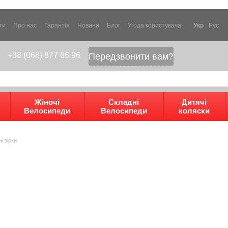
ти
Про нас
Гарантія
Новини
Блог
Угода користувача
Укр
Рус
+38 (068) 877 66 96
Передзвонити вам?
Жіночі
Складні
Дитячі
Велосипеди
Велосипеди
коляски
і зірки