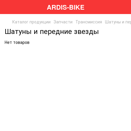
ARDIS-BIKE
Каталог продукции
Запчасти
Трансмиссия
Шатуны и пе
Шатуны и передние звезды
Нет товаров