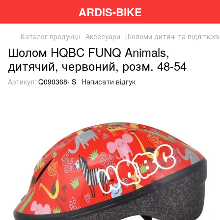
ARDIS-BIKE
Каталог продукції
Аксесуари
Шоломи дитячі та підліткові
Шолом HQBC FUNQ Animals,
дитячий, червоний, розм. 48-54
Артикул:
Q090368- S
Написати відгук