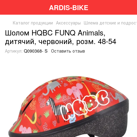
ARDIS-BIKE
Каталог продукции
Аксессуары
Шлема детские и подрос
Шолом HQBC FUNQ Animals,
дитячий, червоний, розм. 48-54
Артикул:
Q090368- S
Оставить отзыв