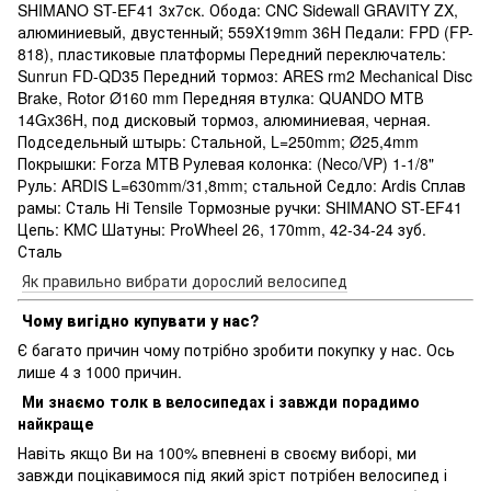
SHIMANO ST-EF41 3х7ск. Обода: CNC Sidewall GRAVITY ZX,
алюминиевый, двустенный; 559X19mm 36H Педали: FPD (FP-
818), пластиковые платформы Передний переключатель:
Sunrun FD-QD35 Передний тормоз: ARES rm2 Mechanical Disc
Brake, Rotor Ø160 mm Передняя втулка: QUANDO МТВ
14Gx36H, под дисковый тормоз, алюминиевая, черная.
Подседельный штырь: Стальной, L=250mm; Ø25,4mm
Покрышки: Forza MTB Рулевая колонка: (Neco/VP) 1-1/8"
Руль: ARDIS L=630mm/31,8mm; стальной Седло: Ardis Сплав
рамы: Сталь Hi Tensile Тормозные ручки: SHIMANO ST-EF41
Цепь: KMC Шатуны: ProWheel 26, 170mm, 42-34-24 зуб.
Сталь
Як правильно вибрати дорослий велосипед
Чому вигідно купувати у нас?
Є багато причин чому потрібно зробити покупку у нас. Ось
лише 4 з 1000 причин.
Ми знаємо толк в велосипедах і завжди порадимо
найкраще
Навіть якщо Ви на 100% впевнені в своєму виборі, ми
завжди поцікавимося під який зріст потрібен велосипед і