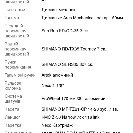
швидкостей
Тип гальм
Дискові механічні
Гальма
Дисковые Ares Mechanical, ротор 160мм
Передній
перемикач
Sun Run FD-QD-35 3 ск.
швидкостей
Задній
перемикач
SHIMANO RD-TX35 Tourney 7 ск.
швидкостей
Ручки
SHIMANO SL-RS35 3х7 ск.
перемикання
Гальмівні ручки
Artek алюминий
Рульова
Neco 1-1/8"
колонка
Система
ProWheel 170 мм 38t, алюминий
шатунів
Касета
SHIMANO MF-TZ21-CP 14-28 зуб. 7 зв.
Ланцюг
KMC Z-50 Narrow 7ск 116 link
Каретка
Neco Картридж