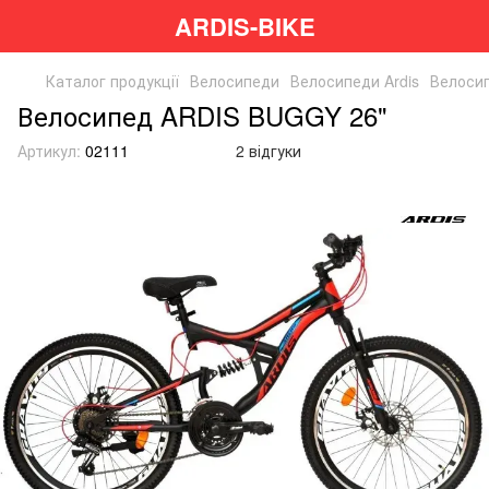
ARDIS-BIKE
Каталог продукції
Велосипеди
Велосипеди Ardis
Велосип
Велосипед ARDIS BUGGY 26"
Артикул:
02111
2 відгуки