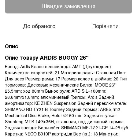
Швидке замовлення
До обраного
Порівняти
Опис
Опис товару ARDIS BUGGY 26"
Бренд: Ardis Класс велосипеда: AMT (Двухподвес)
Количество скоростей: 21 Материал рамы: Стальная Пол:
Для всех Размер рамы: 17 Размер колес в дюймах: 26 Тип
тормозов: Дисковые механичиские Вилка: MOOE 26"
25,5mm; ход 80mm Вынос руля: ARDIS L=100mm;
28.6mm/31,8mm; алюминиевый Грипсы: Ardis Задний
амортизатор: KE ZHEN Suspension Задний переключатель:
SHIMANO RD-TY21 B Tourney Задний тормоз: ARES rm2
Mechanical Disc Brake, Rotor Ø160 mm Задняя втулка:
Shunfeng МТВ 14Gx36H, стальная, под дисковый тормоз
Задняя звезда: Вольнобег SHIMANO MF-TZ21-CP 14-28 зуб.
Каретка: NECO B910P картридж Вес (кг.): 18 Манетки: