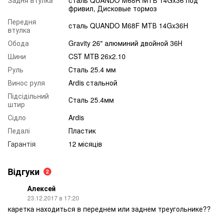
Задня втулка
сталь QUANDO M68R МТВ 14Gx36 под
фривил, Дисковые тормоз
Передня
сталь QUANDO M68F МТВ 14Gx36H
втулка
Обода
Gravity 26" алюминий двойной 36Н
Шини
CST MTB 26x2.10
Руль
Сталь 25.4 мм
Винос руля
Ardis стальной
Підсідільний
Сталь 25.4мм
штир
Сідло
Ardis
Педалі
Пластик
Гарантія
12 місяців
Відгуки
2
Алексей
23.12.2017 в 17:20
каретка находиться в переднем или заднем треугольнике??