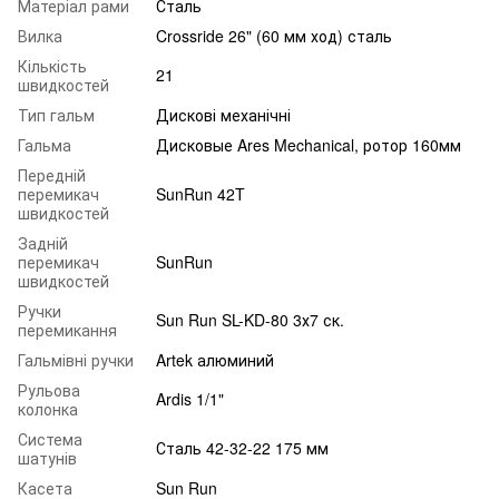
Матеріал рами
Сталь
Вилка
Crossride 26" (60 мм ход) сталь
Кількість
21
швидкостей
Тип гальм
Дискові механічні
Гальма
Дисковые Ares Mechanical, ротор 160мм
Передній
перемикач
SunRun 42T
швидкостей
Задній
перемикач
SunRun
швидкостей
Ручки
Sun Run SL-KD-80 3х7 ск.
перемикання
Гальмівні ручки
Artek алюминий
Рульова
Ardis 1/1"
колонка
Система
Сталь 42-32-22 175 мм
шатунів
Касета
Sun Run