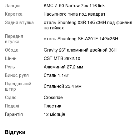
Ланцюг
KMC Z-50 Narrow 7ск 116 link
Каретка
Насыпного типа под квадрат
Задня втулка
сталь Shunfeng 03R 14Gx36H под фривил
на гайках
Передня
сталь Shunfeng SF-A201F 14Gx36H
втулка
Обода
Gravity 26" алюминий двойной 36Н
Шини
CST MTB 26x2.10
Руль
Алюминий 27.2 мм
Винос руля
Сталь 1.1/8"
Підсідільний
Стальной 25.4 мм
штир
Сідло
Crossride
Педалі
Пластик
Гарантія
12 місяців
Відгуки