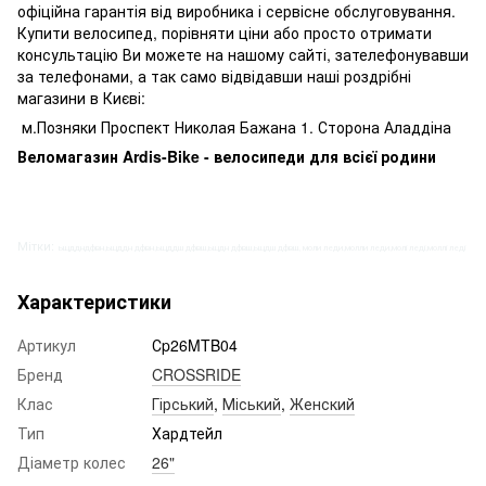
офіційна гарантія від виробника і сервісне обслуговування.
Купити велосипед, порівняти ціни або просто отримати
консультацію Ви можете на нашому сайті, зателефонувавши
за телефонами, а так само відвідавши наші роздрібні
магазини в Києві:
м.Позняки Проспект Николая Бажана 1. Сторона Аладдіна
Веломагазин Ardis-Bike - велосипеди для всієї родини
Мітки:
ьщддндфвн,ьщддн дфвн,ьщддш дфвш,ьщдн дфвш,ьщдш дфвш, моли леди,молли леди,молі леді,моллі леді
Характеристики
Артикул
Сp26MTB04
Бренд
CROSSRIDE
Клас
Гірський
,
Міський
,
Женский
Тип
Хардтейл
Діаметр колес
26"