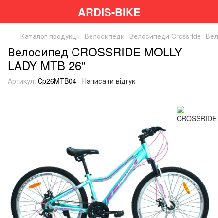
ARDIS-BIKE
Каталог продукції
Велосипеди
Велосипеди Crossride
Вел
Велосипед CROSSRIDE MOLLY
LADY MTB 26"
Артикул:
Сp26MTB04
Написати відгук