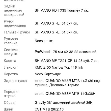
Задній
перемикач
SHIMANO RD-TX35 Tourney 7 ск.
швидкостей
Ручки
SHIMANO ST-EF51 3х7 ск.
перемикання
Гальмівні ручки
SHIMANO ST-EF51 3х7 ск.
Рульова
Neco 1-1/8"
колонка
Система
ProWheel 175 мм 42-32-22 алюминий
шатунів
Касета
SHIMANO MF-TZ21-CP 14-28 зуб. 7 зв.
Ланцюг
KMC Z-50 Narrow 7ск 116 link
Каретка
Neco Картридж
Задня втулка
сталь QUANDO M68R МТВ 14Gx36 под
фривил, Дисковые тормоз
Передня
сталь QUANDO M68F МТВ 14Gx36H
втулка
Обода
Gravity 26" алюминий двойной 36Н
Шини
CST MTB 26x2.10