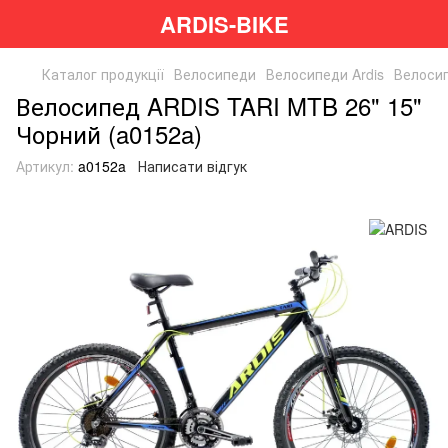
ARDIS-BIKE
Каталог продукції
Велосипеди
Велосипеди Ardis
Велосип
Велосипед ARDIS TARI MTB 26" 15"
Чорний (a0152a)
Артикул:
a0152a
Написати відгук