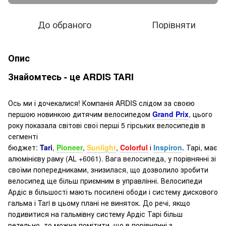
До обраного
Порівняти
Опис
Знайомтесь - це ARDIS TARI
Ось ми і дочекалися! Компанія ARDIS слідом за своєю
першою новинкою дитячим велосипедом
Grand Prix
, цього
року показала світові свої перші 5 гірських велосипедів в
сегменті
бюджет:
Tari
,
Pioneer
,
Sunlight
,
Colorful
і
Inspiron
.
Тарі, має
алюмінієву раму (AL +6061). Вага велосипеда, у порівнянні зі
своїми попередниками, знизилася, що дозволило зробити
велосипед ще більш приємним в управлінні. Велосипеди
Ардіс в більшості мають посилені ободи і систему дискового
гальма і Tari в цьому плані не виняток. До речі, якщо
подивитися на гальмівну систему Ардіс Тарі більш
ретельно, то можна помітити, що в порівнянні з