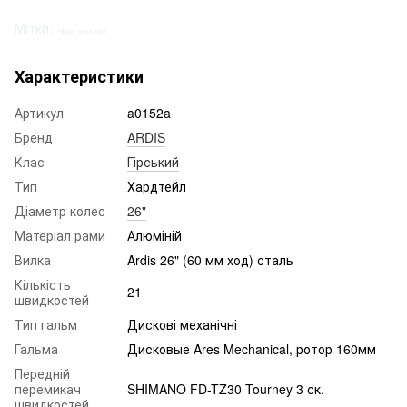
Мітки:
ефкш, тари, тарі
Характеристики
Артикул
a0152a
Бренд
ARDIS
Клас
Гірський
Тип
Хардтейл
Діаметр колес
26"
Матеріал рами
Алюміній
Вилка
Ardis 26" (60 мм ход) сталь
Кількість
21
швидкостей
Тип гальм
Дискові механічні
Гальма
Дисковые Ares Mechanical, ротор 160мм
Передній
перемикач
SHIMANO FD-TZ30 Tourney 3 ск.
швидкостей