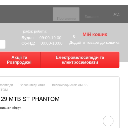
Вхід
Бажання
Порівняння
Графік роботи:
Мій кошик
0
Будні:
09:00-19.00
Додайте товари до кошика
Сб-Нд:
09:00-18:00
Акції та
Електровелосипеди та
Розпродажі
електросамокати
лосипеди
Велосипеди Ardis
Велосипеди Ardis ARDIS
ANTOM
 29 MTB ST PHANTOM
писати відгук