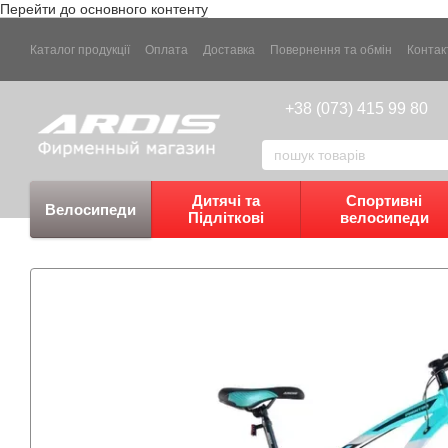
Перейти до основного контенту
Каталог продукції
Оплата
Доставка
Повернення та обмін
Контак
+38 (073) 415 99 80
Дитячі та
Спортивні
Велосипеди
Підліткові
велосипеди