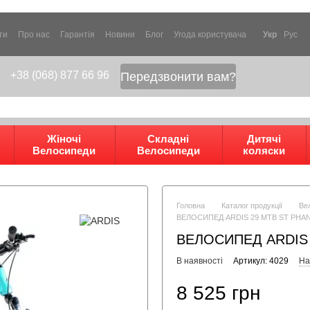
ти
Про нас
Гарантія
Новини
Блог
Угода користувача
Укр
Рус
+38 (068) 877 66 96
Передзвонити вам?
Жіночі
Складні
Дитячі
Велосипеди
Велосипеди
коляски
Головна
Каталог продукції
Ве
ВЕЛОСИПЕД ARDIS 29 MTB ST PH
ВЕЛОСИПЕД ARDIS
В наявності
Артикул: 4029
На
8 525 грн