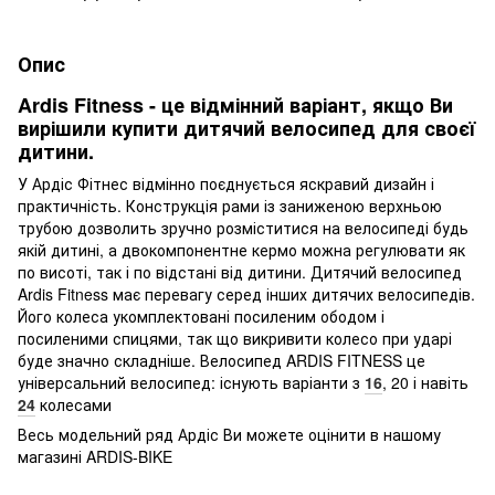
Опис
Ardis Fitness - це відмінний варіант, якщо Ви
вирішили купити дитячий велосипед для своєї
дитини.
У Ардіс Фітнес відмінно поєднується яскравий дизайн і
практичність. Конструкція рами із заниженою верхньою
трубою дозволить зручно розміститися на велосипеді будь
якій дитині, а двокомпонентне кермо можна регулювати як
по висоті, так і по відстані від дитини. Дитячий велосипед
Ardis Fitness має перевагу серед інших дитячих велосипедів.
Його колеса укомплектовані посиленим ободом і
посиленими спицями, так що викривити колесо при ударі
буде значно складніше. Велосипед ARDIS FITNESS це
універсальний велосипед: існують варіанти з
16
, 20 і навіть
24
колесами
Весь модельний ряд Ардіс Ви можете оцінити в нашому
магазині ARDIS-BIKE