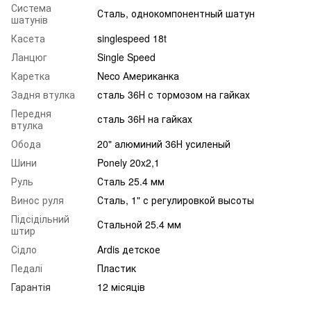
Система
Сталь, однокомпонентный шатун
шатунів
Касета
singlespeed 18t
Ланцюг
Single Speed
Каретка
Neco Американка
Задня втулка
сталь 36Н с тормозом на гайках
Передня
сталь 36Н на гайках
втулка
Обода
20" алюминий 36Н усиленый
Шини
Ponely 20x2,1
Руль
Сталь 25.4 мм
Винос руля
Сталь, 1" с регулировкой высоты
Підсідільний
Стальной 25.4 мм
штир
Сідло
Ardis детское
Педалі
Пластик
Гарантія
12 місяців